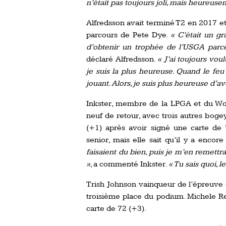
n’était pas toujours joli, mais heureuseme
Alfredsson avait terminé T2 en 2017 et 
parcours de Pete Dye.
« C’était un g
d’obtenir un trophée de l’USGA parc
déclaré Alfredsson.
« J’ai toujours voul
je suis la plus heureuse. Quand le feu
jouant. Alors, je suis plus heureuse d’av
Inkster, membre de la LPGA et du Worl
neuf de retour, avec trois autres bog
(+1) après avoir signé une carte de 
senior, mais elle sait qu’il y a enco
faisaient du bien, puis je m’en remettr
»
, a commenté Inkster.
« Tu sais quoi, l
Trish Johnson vainqueur de l’épreuve 
troisième place du podium. Michele R
carte de 72 (+3).