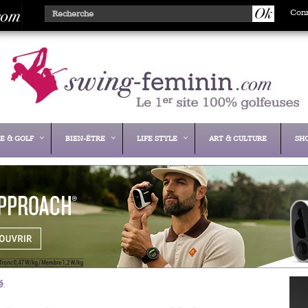
Con
E & GOLF
BIEN-ÊTRE
LIFE STYLE
ART & CULTURE
SH
é
.