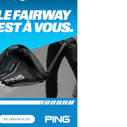
yal Air Maroc Golf & Padel Cup : le nouvel
ent sport et networking
ger Woods se retire du Genesis Invitational
GA Tour 2026 : une saison record pour le
lf féminin
ian Resort Golf Club : Saison 2 du
ogramme Performance
dies European Tour 2026 : une saison
torique sur cinq continents
bout en Bouts prolonge la Fashion Week à
land-Garros
coste Ladies Open 2025 : Céline Boutier
 retour à Deauville
hrodite Hills Team Cup 2025 : de retour a
ypre