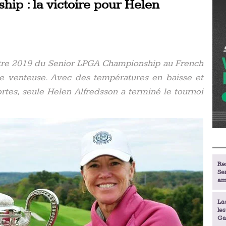
ip : la victoire pour Helen
itre 2019 du Senior LPGA Championship au French
ée venteuse. Avec des températures en baisse et
rtes, seule Helen Alfredsson a terminé le tournoi
Re
Se
am
La
le
Ga