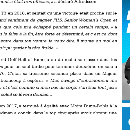
nt, c’était très efficace, »
a déclaré Alfredsson.
Ro
ev
T3 en 2018, et sentait qu’une victoire était proche sur le
Ti
rand sentiment de gagner l’U.S. Senior Women’s Open et
LP
e que cela m’a échappé pendant un certain temps, »
a
go
Ev
u le faire à la fin, être forte et déterminé, et c’est ce dont
Pr
 entre dans ton ventre, je veux dire, il monte en moi en
oir pu garder la tête froide. »
La
his
d Golf Hall of Fame, a eu du mal à se classer dans les
eys pour un seul birdie pour terminer deuxième en solo à
De
76. C’était sa troisième seconde place dans un Majeur
Ro
re beaucoup à espérer.
« Mes swings d’entraînement me
ai et c’est comme si mon bas du corps s’arrêtait tout juste
La
e soleil se lèvera demain. »
de
en 2017, a terminé à égalité avec Moira Dunn-Bohls à la
edman a conclu dans le top cinq après avoir obtenu une
Ap
Ch