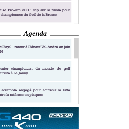
dies Pro-Am VSD : cap sur la finale pour
s championnes du Golf de la Bresse
Agenda
dies Pro-Am VSD : Golf du Prieuré, elles
rochent leur billet pour la finale
t Play9 : retour à Pléneuf‑Val‑André en juin
26
fin un livre de golf pensé pour les femmes
 plus de 50 ans
emier championnat du monde de golf
turiste à La Jenny
dies Pro-Am VSD : les premières
alifiées
 scramble engagé pour soutenir la lutte
ntre la sclérose en plaques
adémie Golf Barrière Julien Xanthopoulos,
e signature pédagogique
sonance Golf Collection : Lacoste Golf
ries & Trophée Écologie, deux circuits
undi Evian Championship, de nouvelles
ateurs en 10 étapes
périences immersives