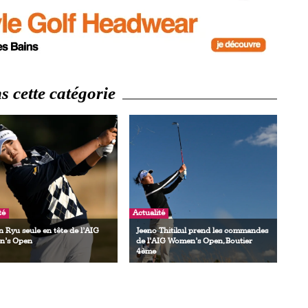
 cette catégorie
té
Actualité
 Ryu seule en tête de l’AIG
Jeeno Thitikul prend les commandes
’s Open
de l’AIG Women’s Open, Boutier
4ème