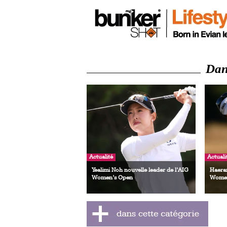
Dans
Actualité
Actuali
Yealimi Noh nouvelle leader de l’AIG
Haeran
Women’s Open
Women