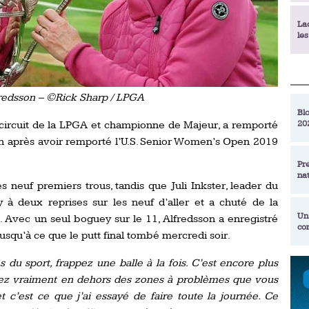
La
le
La
déc
redsson – ©Rick Sharp / LPGA
Blo
20
le circuit de la LPGA et championne de Majeur, a remporté
En
de
n après avoir remporté l’U.S. Senior Women’s Open 2019
Pr
na
La
les neuf premiers trous, tandis que Juli Inkster, leader du
qu
à deux reprises sur les neuf d’aller et a chuté de la
Un
. Avec un seul boguey sur le 11, Alfredsson a enregistré
co
Ac
jusqu’à ce que le putt final tombé mercredi soir.
un
du sport, frappez une balle à la fois. C’est encore plus
Re
Se
stez vraiment en dehors des zones à problèmes que vous
Am
am
ex
t c’est ce que j’ai essayé de faire toute la journée. Ce