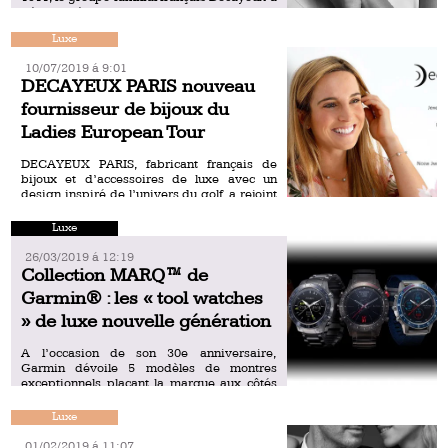
développé son savoir-faire dans l’industrie
du […]
Luxe
10/07/2019 á 9:01
DECAYEUX PARIS nouveau
fournisseur de bijoux du
Ladies European Tour
DECAYEUX PARIS, fabricant français de
bijoux et d’accessoires de luxe avec un
design inspiré de l’univers du golf, a rejoint
le club de partenaires du Ladies European
Tour. Les joueuses […]
Luxe
26/03/2019 á 12:19
Collection MARQ™ de
Garmin® : les « tool watches
» de luxe nouvelle génération
A l’occasion de son 30e anniversaire,
Garmin dévoile 5 modèles de montres
exceptionnels plaçant la marque aux côtés
des plus belles références de l’horlogerie :
la Collection MARQ. Pour cette […]
Luxe
01/02/2019 á 11:07