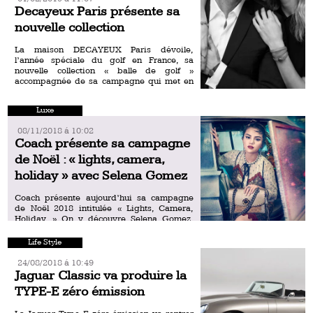
Decayeux Paris présente sa
nouvelle collection
La maison DECAYEUX Paris dévoile,
l’année spéciale du golf en France, sa
nouvelle collection « balle de golf »
accompagnée de sa campagne qui met en
valeur les bijoux et […]
Luxe
08/11/2018 á 10:02
Coach présente sa campagne
de Noël : « lights, camera,
holiday » avec Selena Gomez
Coach présente aujourd’hui sa campagne
de Noël 2018 intitulée « Lights, Camera,
Holiday. » On y découvre Selena Gomez,
l’égérie de la marque, auditionner avec une
bande de joyeux personnages animés pour
Life Style
[…]
24/08/2018 á 10:49
Jaguar Classic va produire la
TYPE-E zéro émission