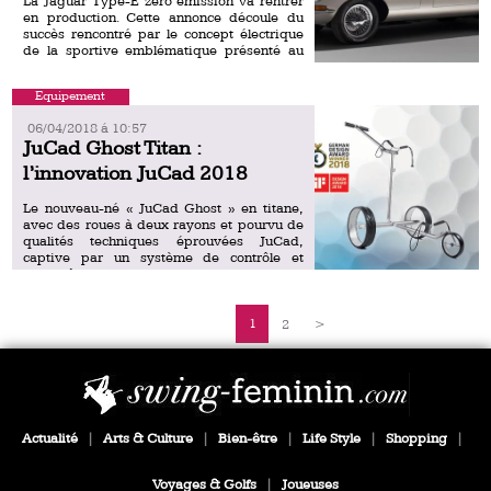
La Jaguar Type-E zéro émission va rentrer
en production. Cette annonce découle du
succès rencontré par le concept électrique
de la sportive emblématique présenté au
Jaguar Land Rover Tech Fest […]
Equipement
06/04/2018 á 10:57
JuCad Ghost Titan :
l’innovation JuCad 2018
Le nouveau-né « JuCad Ghost » en titane,
avec des roues à deux rayons et pourvu de
qualités techniques éprouvées JuCad,
captive par un système de contrôle et
d‘entraînement novateur. […]
1
2
>
Actualité
|
Arts & Culture
|
Bien-être
|
Life Style
|
Shopping
|
Voyages & Golfs
|
Joueuses