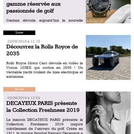
gamme réservée aux
passionnés de golf
Garmin dévoile aujourd’hui la nouvelle
montre connectée Marq Golfer, dernière-
née de la collection de tool watches nouvelle
Luxe
génération Marq. Alliance parfaite entre
authenticité horlogère et technologies de
23/09/2019 á 11:15
pointe, la Marq […]
Découvrez la Rolls Royce de
2035
Rolls Royce Motor Cars dévoile en vidéo la
Vision 103EX qui sortira en 2035 ! Un
véritable yacht roulant de luxe électrique et
autonome.
Mode
02/09/2019 á 12:04
DECAYEUX PARIS présente
la Collection Freshness 2019
La maison DECAYEUX PARIS présente la
Collection Freshness 2019 inspiré
subtilement de l’univers du golf. Créée en
1911, le groupe familial français Decayeux a