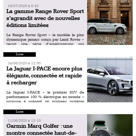
16/07/2020 á 9:42
La gamme Range Rover Sport
s’agrandit avec de nouvelles
éditions limitées
Le Range Rover Sport – le modèle le plus
dynamique jamais conçu par Land Rover –
reçoit une série d’améliorations qui
renforcent son attractivité de SUV
performant et luxueux. De […]
Luxe
24/06/2020 á 12:30
La Jaguar I-PACE encore plus
élégante, connectée et rapide
à recharger
La Jaguar I-PACE – le premier SUV de
performance 100 % électrique au monde –
propose à présent un nouveau système
d’infodivertissement rapide et intuitif ainsi
qu’un temps de recharge […]
Luxe
11/06/2020 á 13:10
Garmin Marq Golfer : une
montre connectée haut-de-