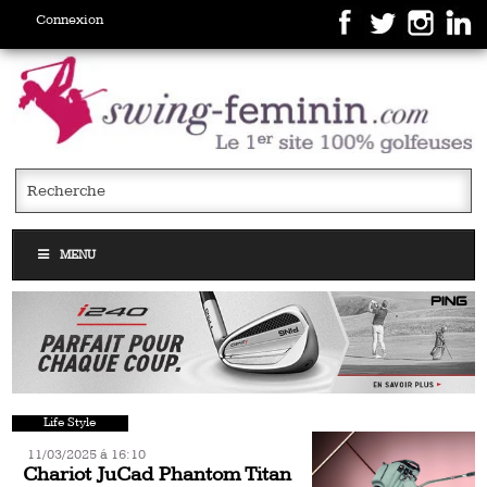
Connexion
MENU
Life Style
11/03/2025 á 16:10
Chariot JuCad Phantom Titan