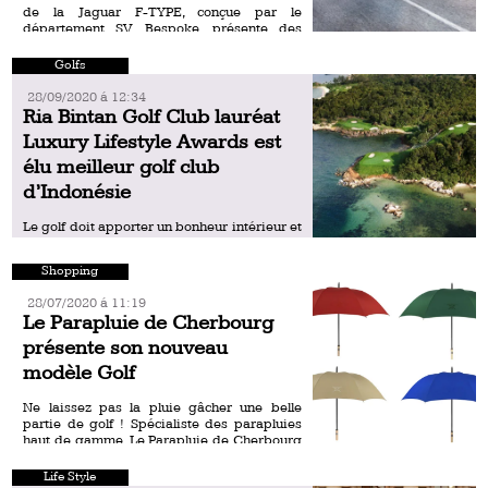
de la Jaguar F-TYPE, conçue par le
département SV Bespoke, présente des
caractéristiques spécifiques pour
commémorer en 2021 le 60eme
Golfs
anniversaire de la Type […]
28/09/2020 á 12:34
Ria Bintan Golf Club lauréat
Luxury Lifestyle Awards est
élu meilleur golf club
d’Indonésie
Le golf doit apporter un bonheur intérieur et
un plaisir esthétique. C’est ce qu’offre
précisément le Ria Bintan Golf Club .
Shopping
L’équipe du golf, lauréat cette année des
Luxury Lifestyle […]
28/07/2020 á 11:19
Le Parapluie de Cherbourg
présente son nouveau
modèle Golf
Ne laissez pas la pluie gâcher une belle
partie de golf ! Spécialiste des parapluies
haut de gamme, Le Parapluie de Cherbourg
propose un nouveau modèle : le parapluie
Golf, […]
Life Style