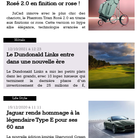
Rosé 2.0 en finition or rose !
JuCad innove avec le plus chic des
chariots, le Phantom Titan Rosé 2.0 en titane
aux finitions or rose. Cette version so hype
allie élégance, technologie avancée et
maniabilité […]
Hôtels
12/10/2021 á 12:23
Le Dundonald Links entre
dans une nouvelle ère
Le Dundonald Links a mis les petits plats
dans les grands, avec 18 loges luxueux qui
terminent la dernière phase d’un
investissement de 25 millions de £,
transformant le golf […]
Life Style
15/12/2020 á 11:11
Jaguar rends hommage à la
légendaire Type E pour ses
60 ans
La nouvelle édition limitée Sherwood Green