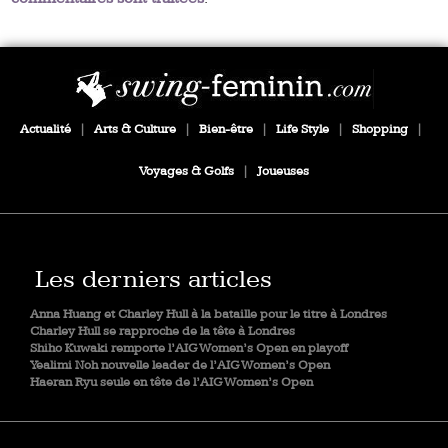
Actualité
|
Arts & Culture
|
Bien-être
|
Life Style
|
Shopping
|
Voyages & Golfs
|
Joueuses
Les derniers articles
Anna Huang et Charley Hull à la bataille pour le titre à Londres
Charley Hull se rapproche de la tête à Londres
Shiho Kuwaki remporte l’AIG Women’s Open en playoff
Yealimi Noh nouvelle leader de l’AIG Women’s Open
Haeran Ryu seule en tête de l’AIG Women’s Open