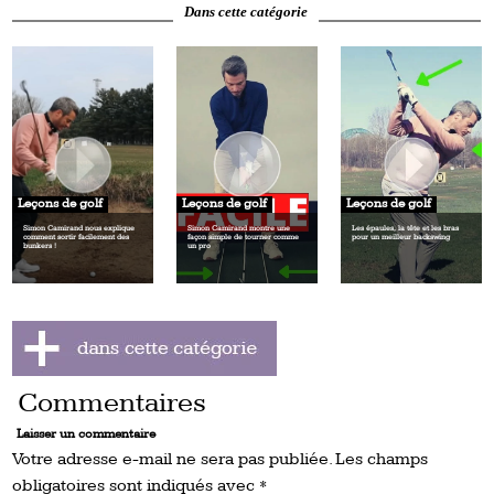
Dans cette catégorie
Leçons de golf
Leçons de golf
Leçons de golf
Simon Camirand nous explique
Simon Camirand montre une
Les épaules, la tête et les bras
comment sortir facilement des
façon simple de tourner comme
pour un meilleur backswing
bunkers !
un pro
Commentaires
Laisser un commentaire
Votre adresse e-mail ne sera pas publiée.
Les champs
obligatoires sont indiqués avec
*