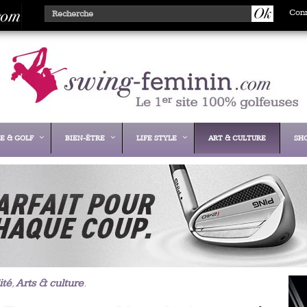
Con
E & GOLF
BIEN-ÊTRE
LIFE STYLE
ART & CULTURE
SH
ité
,
Arts & culture
.