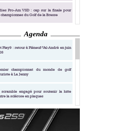
dies Pro-Am VSD : cap sur la finale pour
s championnes du Golf de la Bresse
Agenda
dies Pro-Am VSD : Golf du Prieuré, elles
rochent leur billet pour la finale
t Play9 : retour à Pléneuf‑Val‑André en juin
26
fin un livre de golf pensé pour les femmes
 plus de 50 ans
emier championnat du monde de golf
turiste à La Jenny
dies Pro-Am VSD : les premières
alifiées
 scramble engagé pour soutenir la lutte
ntre la sclérose en plaques
adémie Golf Barrière Julien Xanthopoulos,
e signature pédagogique
sonance Golf Collection : Lacoste Golf
ries & Trophée Écologie, deux circuits
undi Evian Championship, de nouvelles
ateurs en 10 étapes
périences immersives