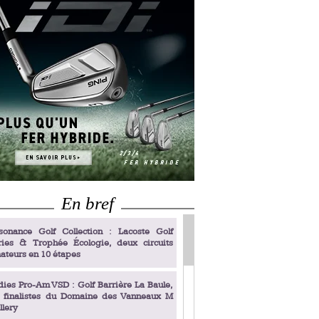
En bref
sonance Golf Collection : Lacoste Golf
ries & Trophée Écologie, deux circuits
ateurs en 10 étapes
dies Pro-Am VSD : Golf Barrière La Baule,
s finalistes du Domaine des Vanneaux M
llery