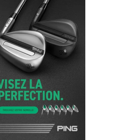
yal Air Maroc Golf & Padel Cup : le nouvel
ent sport et networking
ger Woods se retire du Genesis Invitational
GA Tour 2026 : une saison record pour le
lf féminin
ian Resort Golf Club : Saison 2 du
ogramme Performance
dies European Tour 2026 : une saison
torique sur cinq continents
bout en Bouts prolonge la Fashion Week à
land-Garros
coste Ladies Open 2025 : Céline Boutier
 retour à Deauville
hrodite Hills Team Cup 2025 : de retour a
ypre