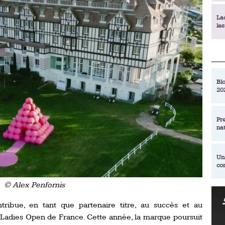
La
le
La
déc
Blo
20
En
de
Pr
na
La
qu
Un
co
Ac
un
© Alex Penfornis
Re
Se
tribue, en tant que partenaire titre, au succès et au
Am
am
ex
Ladies Open de France. Cette année, la marque poursuit