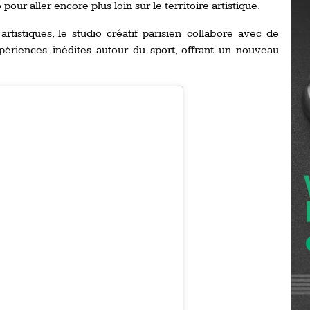
pour aller encore plus loin sur le territoire artistique.
Ro
ev
Ti
rtistiques, le studio créatif parisien collabore avec de
ériences inédites autour du sport, offrant un nouveau
LP
go
Ev
Pr
La
his
De
Ro
La
de
Ap
Ch