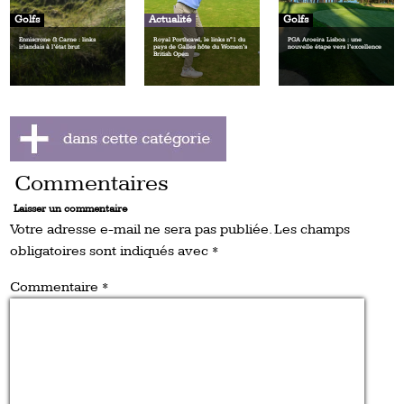
Golfs
Actualité
Golfs
Enniscrone & Carne : links
Royal Porthcawl, le links n°1 du
PGA Aroeira Lisboa : une
irlandais à l’état brut
pays de Galles hôte du Women’s
nouvelle étape vers l’excellence
British Open
Commentaires
Laisser un commentaire
Votre adresse e-mail ne sera pas publiée.
Les champs
obligatoires sont indiqués avec
*
Commentaire
*