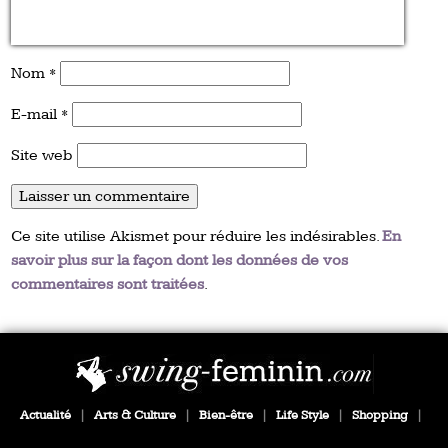
Nom
*
E-mail
*
Site web
Ce site utilise Akismet pour réduire les indésirables.
En
savoir plus sur la façon dont les données de vos
commentaires sont traitées
.
Actualité
|
Arts & Culture
|
Bien-être
|
Life Style
|
Shopping
|