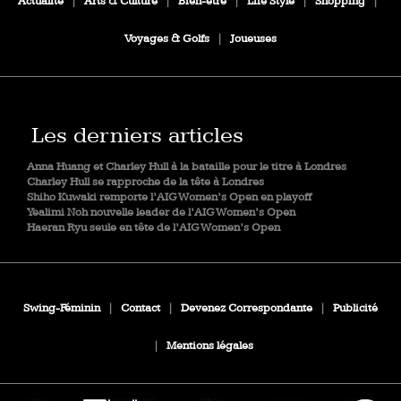
Actualité
|
Arts & Culture
|
Bien-être
|
Life Style
|
Shopping
|
Voyages & Golfs
|
Joueuses
Les derniers articles
Anna Huang et Charley Hull à la bataille pour le titre à Londres
Charley Hull se rapproche de la tête à Londres
Shiho Kuwaki remporte l’AIG Women’s Open en playoff
Yealimi Noh nouvelle leader de l’AIG Women’s Open
Haeran Ryu seule en tête de l’AIG Women’s Open
Swing-Féminin
|
Contact
|
Devenez Correspondante
|
Publicité
|
Mentions légales