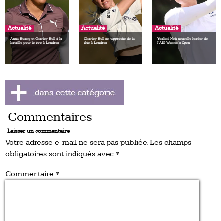
Actualité
Actualité
Actualité
Anna Huang et Charley Hull à la
Charley Hull se rapproche de la
Yealimi Noh nouvelle leader de
bataille pour le titre à Londres
tête à Londres
l’AIG Women’s Open
Commentaires
Laisser un commentaire
Votre adresse e-mail ne sera pas publiée.
Les champs
obligatoires sont indiqués avec
*
Commentaire
*