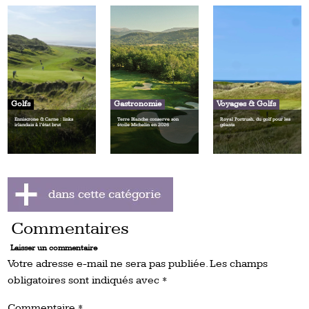
Golfs
Gastronomie
Voyages & Golfs
Enniscrone & Carne : links
Terre Blanche conserve son
Royal Portrush, du golf pour les
irlandais à l’état brut
étoile Michelin en 2026
géants
Commentaires
Laisser un commentaire
Votre adresse e-mail ne sera pas publiée.
Les champs
obligatoires sont indiqués avec
*
Commentaire
*