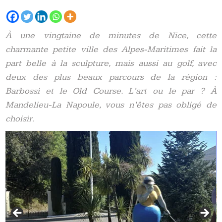
À une vingtaine de minutes de Nice, cette
charmante petite ville des Alpes-Maritimes fait la
part belle à la sculpture, mais aussi au golf, avec
deux des plus beaux parcours de la région :
Barbossi et le Old Course. L’art ou le par ? À
Mandelieu-La Napoule, vous n’êtes pas obligé de
choisir.