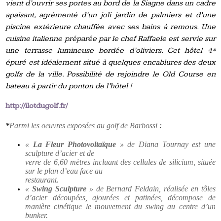
vient d’ouvrir ses portes au bord de la Siagne dans un cadre
apaisant, agrémenté d’un joli jardin de palmiers et d’une
piscine extérieure chauffée avec ses bains à remous. Une
cuisine italienne préparée par le chef Raffaele est servie sur
une terrasse lumineuse bordée d’oliviers. Cet hôtel 4*
épuré est idéalement situé à quelques encablures des deux
golfs de la ville. Possibilité de rejoindre le Old Course en
bateau à partir du ponton de l’hôtel !
http://ilotdugolf.fr/
*
Parmi les oeuvres exposées au golf de Barbossi
:
«
La F
leur Photovoltaïque
» de Diana T
ournay est une
sculpture d’acier et de
verre
de 6,60 mètres
incluant des cellules de silicium,
située
sur le plan d’eau face au
restaurant.
«
Swing Sculpture
» de Bernard F
eldain
, réalisée en tôles
d’acier découpées, ajourées et patinées, décompos
e
de
manière cinétique le mouvement du swing au centre d’un
bunke
r
.