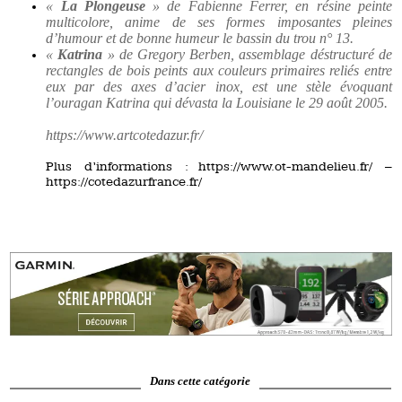
«
La P
longeuse
» de Fabienne F
errer
,
en
résine peinte
multicolore, anime de ses formes imposantes pleines
d’humour et de bonne humeur le bassin du trou n
°
13.
«
Katrina
» de Gregory B
erben
, assemblage déstructuré de
rectangles de bois peints aux couleurs primaires reliés entre
eux par des axes d’acier inox, est une stèle évoquant
l’ouragan Katrina qui dévasta la Louisiane
le 29 août 2005
.
https://www.artcotedazur.fr/
Plus d’informations : https://www.ot-mandelieu.fr/ –
https://cotedazurfrance.fr/
Dans cette catégorie