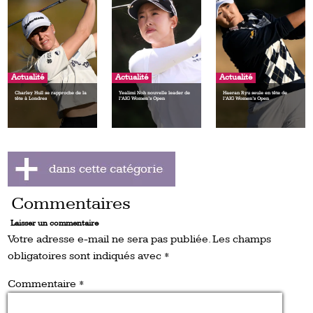
Actualité
Actualité
Actualité
Charley Hull se rapproche de la
Yealimi Noh nouvelle leader de
Haeran Ryu seule en tête de
tête à Londres
l’AIG Women’s Open
l’AIG Women’s Open
Commentaires
Laisser un commentaire
Votre adresse e-mail ne sera pas publiée.
Les champs
obligatoires sont indiqués avec
*
Commentaire
*