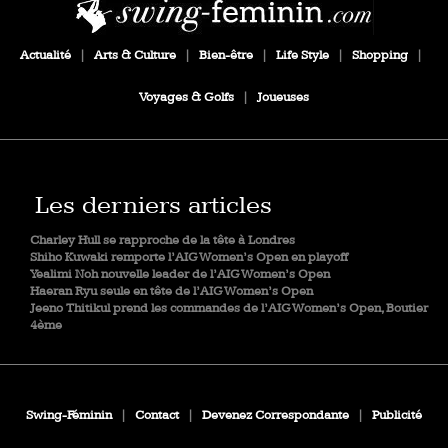
Actualité
|
Arts & Culture
|
Bien-être
|
Life Style
|
Shopping
|
Voyages & Golfs
|
Joueuses
Les derniers articles
Charley Hull se rapproche de la tête à Londres
Shiho Kuwaki remporte l’AIG Women’s Open en playoff
Yealimi Noh nouvelle leader de l’AIG Women’s Open
Haeran Ryu seule en tête de l’AIG Women’s Open
Jeeno Thitikul prend les commandes de l’AIG Women’s Open, Boutier
4ème
Swing-Féminin
|
Contact
|
Devenez Correspondante
|
Publicité