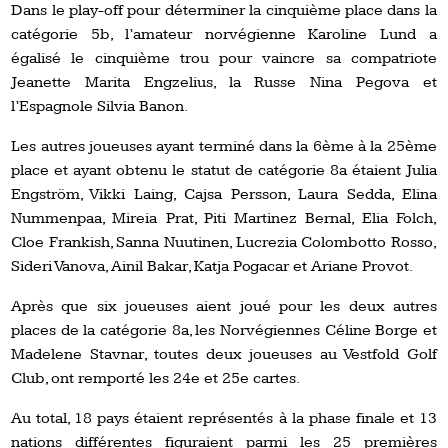
Dans le play-off pour déterminer la cinquième place dans la
catégorie 5b, l’amateur norvégienne Karoline Lund a
égalisé le cinquième trou pour vaincre sa compatriote
Jeanette Marita Engzelius, la Russe Nina Pegova et
l’Espagnole Silvia Banon.
Les autres joueuses ayant terminé dans la 6ème à la 25ème
place et ayant obtenu le statut de catégorie 8a étaient Julia
Engström, Vikki Laing, Cajsa Persson, Laura Sedda, Elina
Nummenpaa, Mireia Prat, Piti Martinez Bernal, Elia Folch,
Cloe Frankish, Sanna Nuutinen, Lucrezia Colombotto Rosso,
Sideri Vanova, Ainil Bakar, Katja Pogacar et Ariane Provot.
Après que six joueuses aient joué pour les deux autres
places de la catégorie 8a, les Norvégiennes Céline Borge et
Madelene Stavnar, toutes deux joueuses au Vestfold Golf
Club, ont remporté les 24e et 25e cartes.
Au total, 18 pays étaient représentés à la phase finale et 13
nations différentes figuraient parmi les 25 premières