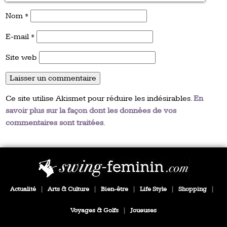
Nom
*
E-mail
*
Site web
Ce site utilise Akismet pour réduire les indésirables.
En
savoir plus sur la façon dont les données de vos
commentaires sont traitées
.
Actualité
|
Arts & Culture
|
Bien-être
|
Life Style
|
Shopping
|
Voyages & Golfs
|
Joueuses