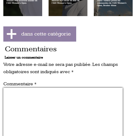
Yealimi Noh nouvelle leader de
Haeran Ryu seule en tête de
Jeeno Thitikul prend les
l’AIG Women’s Open
l’AIG Women’s Open
commandes de l’AIG Women’s
Open, Boutier 4ème
Commentaires
Laisser un commentaire
Votre adresse e-mail ne sera pas publiée.
Les champs
obligatoires sont indiqués avec
*
Commentaire
*