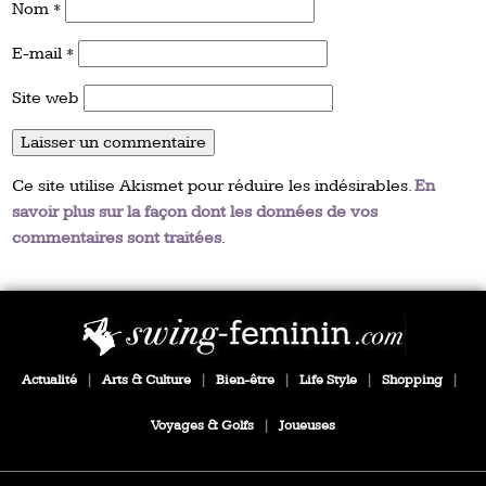
Nom
*
E-mail
*
Site web
Ce site utilise Akismet pour réduire les indésirables.
En
savoir plus sur la façon dont les données de vos
commentaires sont traitées
.
Actualité
|
Arts & Culture
|
Bien-être
|
Life Style
|
Shopping
|
Voyages & Golfs
|
Joueuses