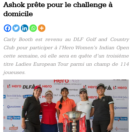
Ashok prête pour le challenge à
domicile
Carly Booth est revenu au DLF Golf and Country
Club pour participer à l’Hero Women’s Indian Open
cette semaine, où elle sera en quête
d’un troisième
titre Ladies European Tour parmi un
champ de 114
joueuses.