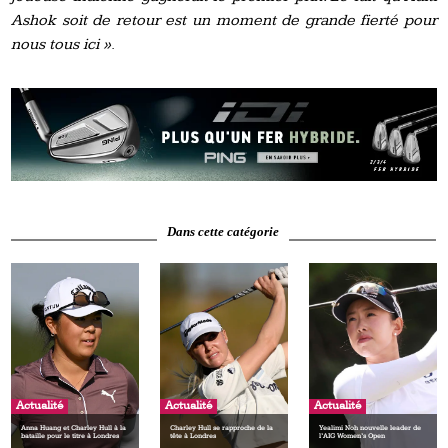
Ashok soit
de
retour est un moment
de
grande fierté pour
nous tous ici »
.
Dans cette catégorie
Actualité
Actualité
Actualité
Anna Huang et Charley Hull à la
Charley Hull se rapproche de la
Yealimi Noh nouvelle leader de
bataille pour le titre à Londres
tête à Londres
l’AIG Women’s Open