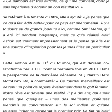
« Ce parcours est très difficile,
ce
qui me convient, donc je
suis impatiente d’obtenir un bon résultat ici. »
Se référant à la tenante du titre, elle a ajouté:
« Je pense que
ce qu’a fait
Aditi Ashok
pour ce pays est phénoménal . Il y a
toujours eu de grands joueurs d’ici, comme Simi Mehra, qui
a été ici pendant longtemps, mais ce qu’à réalisé
Aditi
Ashok
est vraiment impressionnant et je pense qu’elle est
une source d’inspiration pour les jeunes filles en particulier
»
.
e
Cette édition est la 11
du tournoi, qui est devenu co-
sanctionné par la LET pour la première fois en 2010.
Dans
la
perspective de la deuxième décennie, M. J Narain Hero
MotoCorp Ltd,
a
commenté:
« Ce tournoi merveilleux est
devenu un point
de
repère événement dans le golf féminin.
Notre rêve est devenu une réalité. Il y a dix ans, qui aurait
pensé que quelques
–
unes des meilleures golfeuses
viendrais se concurrencer sur
le
sol indien et qu’une
joueuse indienne gagnerait le premier prix. Le fait qu’Aditi