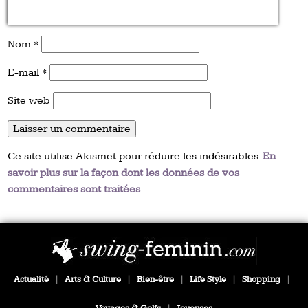
Nom
*
E-mail
*
Site web
Ce site utilise Akismet pour réduire les indésirables.
En
savoir plus sur la façon dont les données de vos
commentaires sont traitées
.
Actualité
|
Arts & Culture
|
Bien-être
|
Life Style
|
Shopping
|