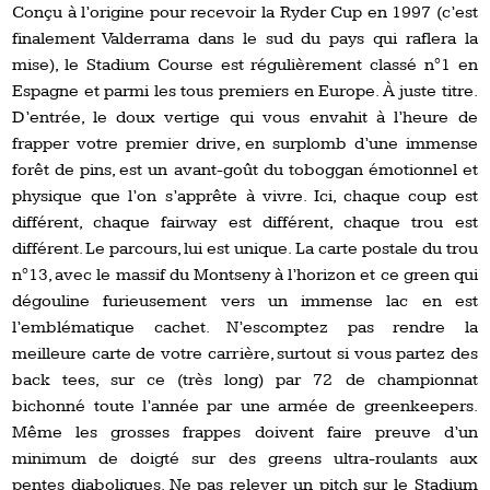
Conçu à l’origine pour recevoir la Ryder Cup en 1997 (c’est
finalement Valderrama dans le sud du pays qui raflera la
mise), le Stadium Course est régulièrement classé n°1 en
Espagne et parmi les tous premiers en Europe. À juste titre.
D’entrée, le doux vertige qui vous envahit à l’heure de
frapper votre premier drive, en surplomb d’une immense
forêt de pins, est un avant-goût du toboggan émotionnel et
physique que l’on s’apprête à vivre. Ici, chaque coup est
différent, chaque fairway est différent, chaque trou est
différent. Le parcours, lui est unique. La carte postale du trou
n°13, avec le massif du Montseny à l’horizon et ce green qui
dégouline furieusement vers un immense lac en est
l’emblématique cachet. N’escomptez pas rendre la
meilleure carte de votre carrière, surtout si vous partez des
back tees, sur ce (très long) par 72 de championnat
bichonné toute l’année par une armée de greenkeepers.
Même les grosses frappes doivent faire preuve d’un
minimum de doigté sur des greens ultra-roulants aux
pentes diaboliques. Ne pas relever un pitch sur le Stadium