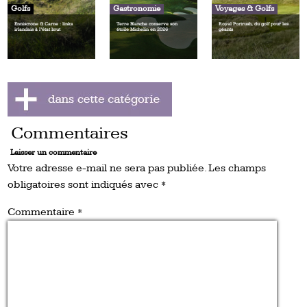
Golfs
Gastronomie
Voyages & Golfs
Enniscrone & Carne : links
Terre Blanche conserve son
Royal Portrush, du golf pour les
irlandais à l’état brut
étoile Michelin en 2026
géants
Commentaires
Laisser un commentaire
Votre adresse e-mail ne sera pas publiée.
Les champs
obligatoires sont indiqués avec
*
Commentaire
*