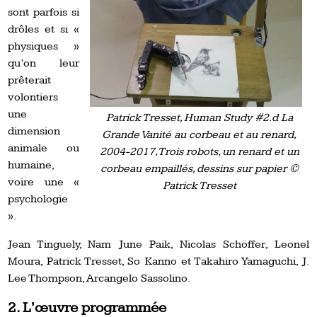
sont parfois si
drôles et si «
physiques »
qu’on leur
prêterait
volontiers
une
Patrick Tresset, Human Study #2.d La
dimension
Grande Vanité au corbeau et au renard,
animale ou
2004-2017, Trois robots, un renard et un
humaine,
corbeau empaillés, dessins sur papier ©
voire une «
Patrick Tresset
psychologie
».
Jean Tinguely, Nam June Paik, Nicolas Schöffer, Leonel
Moura, Patrick Tresset, So Kanno et Takahiro Yamaguchi, J.
Lee Thompson, Arcangelo Sassolino.
2. L’œuvre programmée