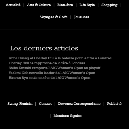
Actualité
|
Arts & Culture
|
Bien-être
|
Life Style
|
Shopping
|
Voyages & Golfs
|
Joueuses
Les derniers articles
Anna Huang et Charley Hull à la bataille pour le titre à Londres
Charley Hull se rapproche de la tête à Londres
Shiho Kuwaki remporte l’AIG Women’s Open en playoff
Yealimi Noh nouvelle leader de l’AIG Women’s Open
Haeran Ryu seule en tête de l’AIG Women’s Open
Swing-Féminin
|
Contact
|
Devenez Correspondante
|
Publicité
|
Mentions légales