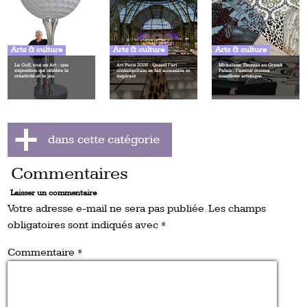
Arts & culture
Arts & culture
Arts & culture
Le Golf, tout un Art : une
Art Paris 2026 : Quand l’art
Mickalene Thomas au Grand
exposition qui célèbre la
contemporain se fait accessible et
Palais : l’amour comme
créativité et le jeu
inspirant
manifeste artistique
Commentaires
Laisser un commentaire
Votre adresse e-mail ne sera pas publiée.
Les champs
obligatoires sont indiqués avec
*
Commentaire
*