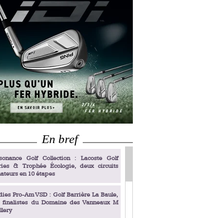
En bref
sonance Golf Collection : Lacoste Golf
ries & Trophée Écologie, deux circuits
ateurs en 10 étapes
dies Pro-Am VSD : Golf Barrière La Baule,
s finalistes du Domaine des Vanneaux M
llery