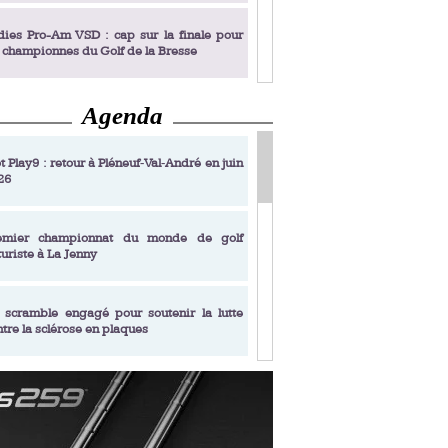
dies Pro-Am VSD : cap sur la finale pour
s championnes du Golf de la Bresse
Agenda
dies Pro-Am VSD : Golf du Prieuré, elles
rochent leur billet pour la finale
t Play9 : retour à Pléneuf‑Val‑André en juin
26
fin un livre de golf pensé pour les femmes
 plus de 50 ans
emier championnat du monde de golf
turiste à La Jenny
dies Pro-Am VSD : les premières
alifiées
 scramble engagé pour soutenir la lutte
ntre la sclérose en plaques
adémie Golf Barrière Julien Xanthopoulos,
e signature pédagogique
sonance Golf Collection : Lacoste Golf
ries & Trophée Écologie, deux circuits
undi Evian Championship, de nouvelles
ateurs en 10 étapes
périences immersives