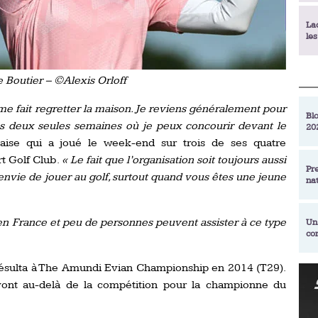
La
le
La
e Boutier – ©Alexis Orloff
déc
me fait regretter la maison. Je reviens généralement pour
Blo
es deux seules semaines où je peux concourir devant le
20
En
aise qui a joué le week-end sur trois de ses quatre
de
rt Golf Club.
« Le fait que l’organisation soit toujours aussi
Pr
envie de jouer au golf, surtout quand vous êtes une jeune
na
La
qu
en France et peu de personnes peuvent assister à ce type
Un
co
Ac
un
résulta à The Amundi Evian Championship en 2014 (T29).
Re
Se
ont au-delà de la compétition pour la championne du
Am
am
ex