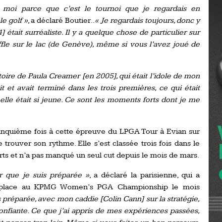
Ro
 moi parce que c’est le tournoi que je regardais en
ev
e golf »
, a déclaré Boutier..
« Je regardais toujours, donc y
Ti
 était surréaliste. Il y a quelque chose de particulier sur
ffle sur le lac (de Genève), même si vous l’avez joué de
LP
go
Ev
Pr
oire de Paula Creamer [en 2005], qui était l’idole de mon
La
 et avait terminé dans les trois premières, ce qui était
his
lle était si jeune. Ce sont les moments forts dont je me
De
Ro
 cinquième fois à cette épreuve du LPGA Tour à Evian sur
 trouver son rythme. Elle s’est classée trois fois dans le
rts et n’a pas manqué un seul cut depuis le mois de mars.
La
de
ir que je suis préparée »
, a déclaré la parisienne, qui a
me place au KPMG Women’s PGA Championship le mois
Ap
 préparée, avec mon caddie [Colin Cann] sur la stratégie,
Ch
onfiante. Ce que j’ai appris de mes expériences passées,