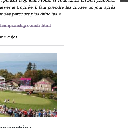
 penser trop loin. Même si vous faites un bon parcours,
lever le trophée. Il faut prendre les choses un jour après
 des parcours plus difficiles. »
championship.com/fr.html
me sujet :