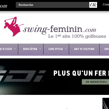
Con
E & GOLF
BIEN-ÊTRE
LIFE STYLE
ART & CULTURE
SH