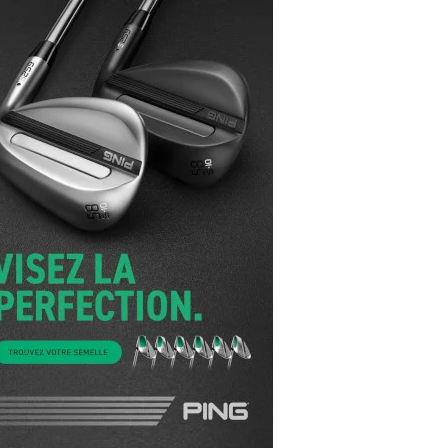
yal Air Maroc Golf & Padel Cup : le nouvel
ent sport et networking
ger Woods se retire du Genesis Invitational
GA Tour 2026 : une saison record pour le
lf féminin
ian Resort Golf Club : Saison 2 du
ogramme Performance
dies European Tour 2026 : une saison
torique sur cinq continents
bout en Bouts prolonge la Fashion Week à
land-Garros
coste Ladies Open 2025 : Céline Boutier
 retour à Deauville
hrodite Hills Team Cup 2025 : de retour a
ypre