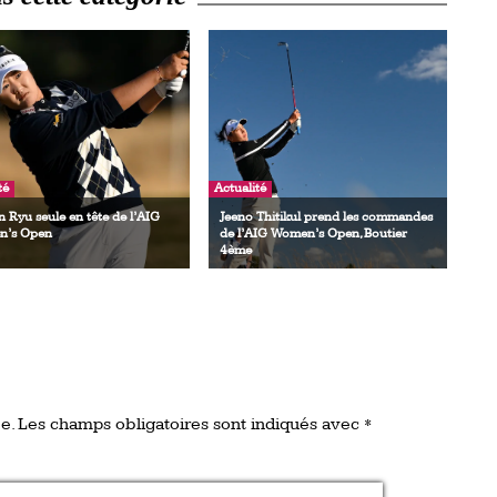
té
Actualité
 Ryu seule en tête de l’AIG
Jeeno Thitikul prend les commandes
’s Open
de l’AIG Women’s Open, Boutier
4ème
e.
Les champs obligatoires sont indiqués avec
*