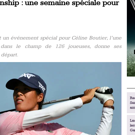
ship : une semaine spéciale pour
un événement spécial pour Céline Boutier, l’une
s dans le champ de 126 joueuses, donne ses
 départ.
Re
Se
am
La
le
Ga