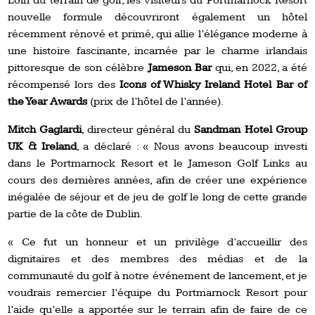
Loin du terrain de golf, les visiteurs du Portmarnock Resort
nouvelle formule découvriront également un hôtel
récemment rénové et primé, qui allie l’élégance moderne à
une histoire fascinante, incarnée par le charme irlandais
pittoresque de son célèbre
Jameson Bar
qui, en 2022, a été
récompensé lors des
Icons of Whisky Ireland Hotel Bar of
the Year Awards
(prix de l’hôtel de l’année).
Mitch Gaglardi
, directeur général du
Sandman Hotel Group
UK & Ireland
, a déclaré : « Nous avons beaucoup investi
dans le Portmarnock Resort et le Jameson Golf Links au
cours des dernières années, afin de créer une expérience
inégalée de séjour et de jeu de golf le long de cette grande
partie de la côte de Dublin.
« Ce fut un honneur et un privilège d’accueillir des
dignitaires et des membres des médias et de la
communauté du golf à notre événement de lancement, et je
voudrais remercier l’équipe du Portmarnock Resort pour
l’aide qu’elle a apportée sur le terrain afin de faire de ce