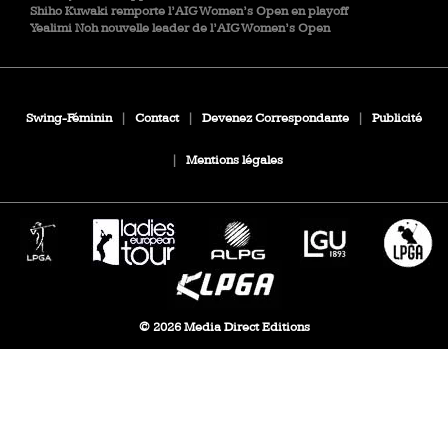
Shiho Kuwaki remporte l’AIG Women’s Open en playoff
Yealimi Noh nouvelle leader de l’AIG Women’s Open
Swing-Féminin
|
Contact
|
Devenez Correspondante
|
Publicité
|
Mentions légales
© 2026 Media Direct Editions