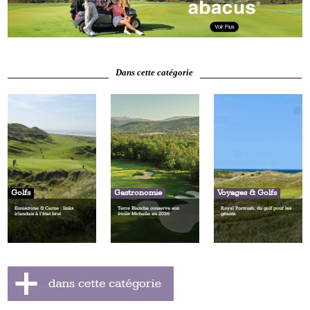
Dans cette catégorie
Golfs
Gastronomie
Voyages & Golfs
Enniscrone & Carne : links
Terre Blanche conserve son
Royal Portrush, du golf pour les
irlandais à l’état brut
étoile Michelin en 2026
géants