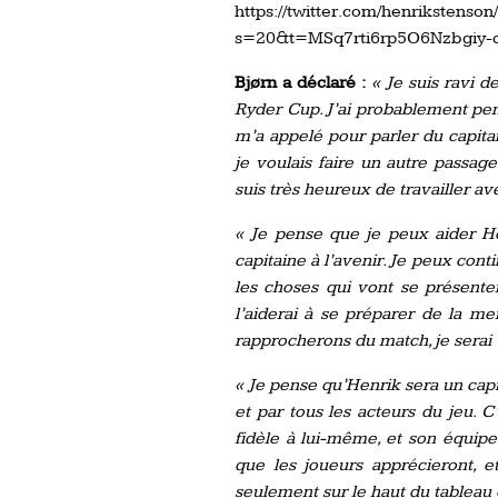
https://twitter.com/henrikstens
s=20&t=MSq7rti6rp5O6Nzbgiy-
Bjørn a déclaré :
« Je suis ravi d
Ryder Cup. J’ai probablement pens
m’a appelé pour parler du capit
je voulais faire un autre passage
suis très heureux de travailler ave
« Je pense que je peux aider He
capitaine à l’avenir. Je peux cont
les choses qui vont se présenter
l’aiderai à se préparer de la m
rapprocherons du match, je serai 
« Je pense qu’Henrik sera un capit
et par tous les acteurs du jeu. C
fidèle à lui-même, et son équipe
que les joueurs apprécieront, e
seulement sur le haut du tableau o