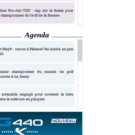
dies Pro-Am VSD : cap sur la finale pour
s championnes du Golf de la Bresse
Agenda
dies Pro-Am VSD : Golf du Prieuré, elles
rochent leur billet pour la finale
t Play9 : retour à Pléneuf‑Val‑André en juin
26
fin un livre de golf pensé pour les femmes
 plus de 50 ans
emier championnat du monde de golf
turiste à La Jenny
dies Pro-Am VSD : les premières
alifiées
 scramble engagé pour soutenir la lutte
ntre la sclérose en plaques
adémie Golf Barrière Julien Xanthopoulos,
e signature pédagogique
sonance Golf Collection : Lacoste Golf
ries & Trophée Écologie, deux circuits
undi Evian Championship, de nouvelles
ateurs en 10 étapes
périences immersives