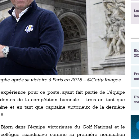
La
le
La
déc
Blo
20
En
de
Pr
na
phe après sa victoire à Paris en 2018 – ©Getty Images
La
qu
xpérience pour ce poste, ayant fait partie de l’équipe
Un
édentes de la compétition biennale – trois en tant que
co
Ac
aine et en tant que capitaine victorieux de la dernière
un
18.
Re
Se
Bjørn dans l’équipe victorieuse du Golf National et le
Am
am
ex
 collègue scandinave comme sa première nomination