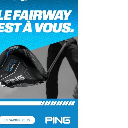
yal Air Maroc Golf & Padel Cup : le nouvel
ent sport et networking
ger Woods se retire du Genesis Invitational
GA Tour 2026 : une saison record pour le
lf féminin
ian Resort Golf Club : Saison 2 du
ogramme Performance
dies European Tour 2026 : une saison
torique sur cinq continents
bout en Bouts prolonge la Fashion Week à
land-Garros
coste Ladies Open 2025 : Céline Boutier
 retour à Deauville
hrodite Hills Team Cup 2025 : de retour a
ypre