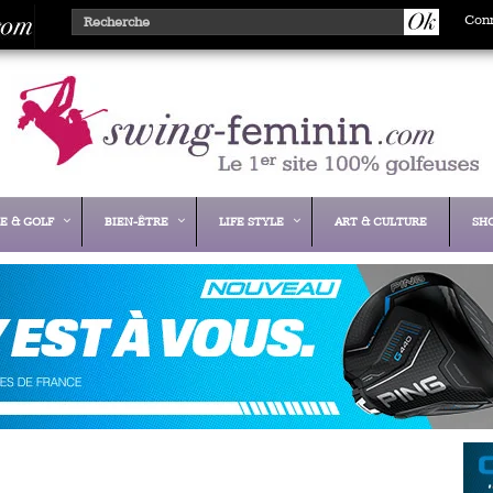
Con
E & GOLF
BIEN-ÊTRE
LIFE STYLE
ART & CULTURE
SH