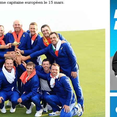
omme capitaine européen le 15 mars.
Ro
ev
Ti
LP
go
Ev
Pr
La
his
De
Ro
La
de
Ap
Ch