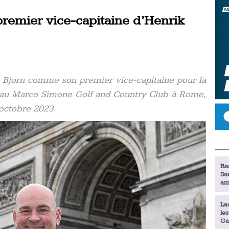
emier vice-capitaine d’Henrik
Bjørn comme son premier vice-capitaine pour la
 au Marco Simone Golf and Country Club à Rome,
 octobre 2023.
Re
Se
am
La
le
Ga