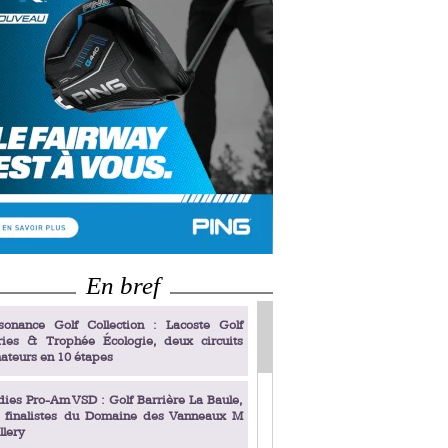
En bref
sonance Golf Collection : Lacoste Golf
ries & Trophée Écologie, deux circuits
ateurs en 10 étapes
dies Pro-Am VSD : Golf Barrière La Baule,
s finalistes du Domaine des Vanneaux M
llery