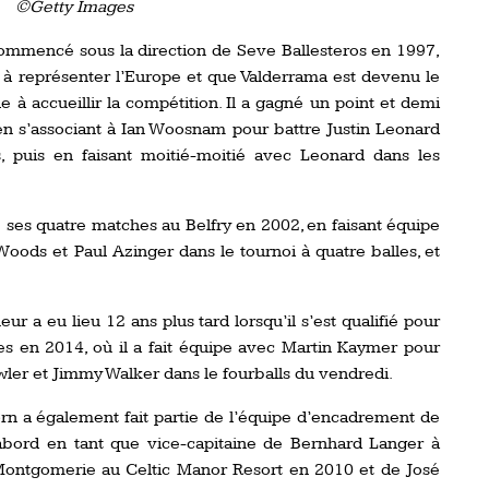
©Getty Images
ommencé sous la direction de Seve Ballesteros en 1997,
s à représenter l’Europe et que Valderrama est devenu le
 à accueillir la compétition. Il a gagné un point et demi
n s’associant à Ian Woosnam pour battre Justin Leonard
, puis en faisant moitié-moitié avec Leonard dans les
e ses quatre matches au Belfry en 2002, en faisant équipe
oods et Paul Azinger dans le tournoi à quatre balles, et
.
ur a eu lieu 12 ans plus tard lorsqu’il s’est qualifié pour
s en 2014, où il a fait équipe avec Martin Kaymer pour
ler et Jimmy Walker dans le fourballs du vendredi.
jørn a également fait partie de l’équipe d’encadrement de
’abord en tant que vice-capitaine de Bernhard Langer à
 Montgomerie au Celtic Manor Resort en 2010 et de José