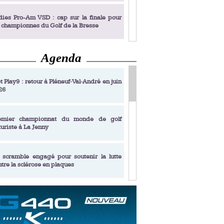
dies Pro-Am VSD : cap sur la finale pour
s championnes du Golf de la Bresse
Agenda
dies Pro-Am VSD : Golf du Prieuré, elles
rochent leur billet pour la finale
t Play9 : retour à Pléneuf‑Val‑André en juin
26
fin un livre de golf pensé pour les femmes
 plus de 50 ans
emier championnat du monde de golf
turiste à La Jenny
dies Pro-Am VSD : les premières
alifiées
 scramble engagé pour soutenir la lutte
ntre la sclérose en plaques
adémie Golf Barrière Julien Xanthopoulos,
e signature pédagogique
sonance Golf Collection : Lacoste Golf
ries & Trophée Écologie, deux circuits
undi Evian Championship, de nouvelles
ateurs en 10 étapes
périences immersives