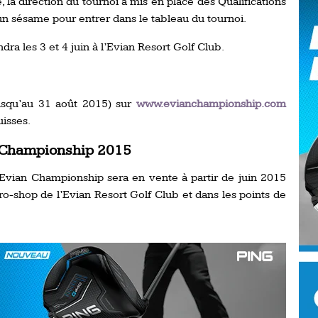
la direction du tournoi a mis en place des Qualifications
Ro
un sésame pour entrer dans le tableau du tournoi.
ev
Ti
dra les 3 et 4 juin à l’Evian Resort Golf Club.
LP
go
Ev
Pr
jusqu’au 31 août 2015) sur
www.evianchampionship.com
La
uisses.
his
n Championship 2015
De
e Evian Championship sera en vente à partir de juin 2015
Ro
pro-shop de l’Evian Resort Golf Club et dans les points de
La
de
Ap
Ch