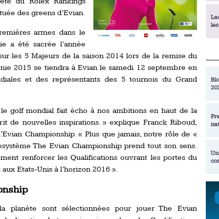
 tête du Rolex Rankings
tuée des greens d’Evian.
La
le
premières armes dans le
ie a été sacrée l’année
La
sur les 5 Majeurs de la saison 2014 lors de la remise du
déc
nie 2015 se tiendra à Evian le samedi 12 septembre en
diales et des représentants des 5 tournois du Grand
Blo
20
En
de
 le golf mondial fait écho à nos ambitions en haut de la
Pr
rit de nouvelles inspirations. » explique Franck Riboud,
na
La
’Evian Championship. « Plus que jamais, notre rôle de «
qu
écosystème The Evian Championship prend tout son sens.
Un
ment renforcer les Qualifications ouvrant les portes du
co
Ac
aux Etats-Unis à l’horizon 2016 ».
un
Re
onship
Se
Am
am
la planète sont sélectionnées pour jouer The Evian
ex