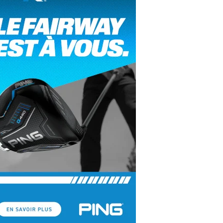
yal Air Maroc Golf & Padel Cup : le nouvel
ent sport et networking
ger Woods se retire du Genesis Invitational
GA Tour 2026 : une saison record pour le
lf féminin
ian Resort Golf Club : Saison 2 du
ogramme Performance
dies European Tour 2026 : une saison
torique sur cinq continents
bout en Bouts prolonge la Fashion Week à
land-Garros
coste Ladies Open 2025 : Céline Boutier
 retour à Deauville
hrodite Hills Team Cup 2025 : de retour a
ypre