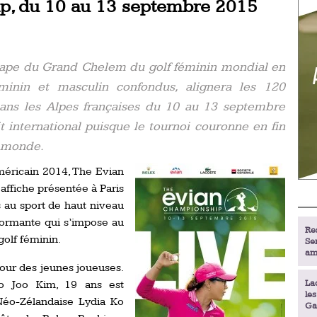
p, du 10 au 13 septembre 2015
tape du Grand Chelem du golf féminin mondial en
éminin et masculin confondus, alignera les 120
ans les Alpes françaises du 10 au 13 septembre
t international puisque le tournoi couronne en fin
u monde.
américain 2014, The Evian
affiche présentée à Paris
s au sport de haut niveau
formante qui s’impose au
Re
golf féminin.
Se
am
pour des jeunes joueuses.
La
yo Joo Kim, 19 ans est
le
Néo-Zélandaise Lydia Ko
Ga