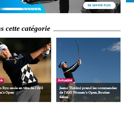
 cette catégorie
té
Actualité
 Ryu seule en tête de l’AIG
Jeeno Thitikul prend les commandes
’s Open
de l’AIG Women’s Open, Boutier
4ème