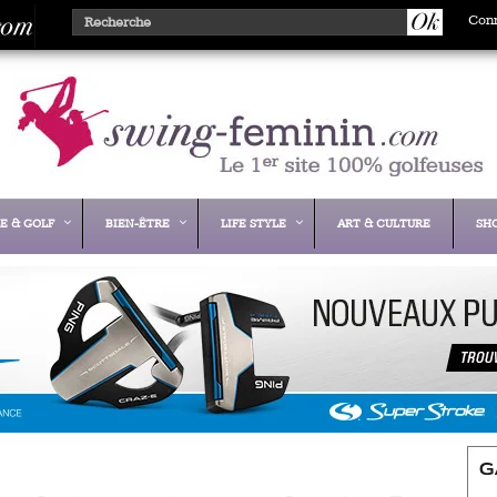
Con
E & GOLF
BIEN-ÊTRE
LIFE STYLE
ART & CULTURE
SH