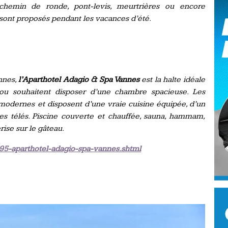
chemin de ronde, pont-levis, meurtrières ou encore
Ro
ev
sont proposés pendant les vacances d’été.
Ti
LP
go
Ev
Pr
nnes,
l’Aparthotel Adagio & Spa Vannes
e
s
t la halte idéale
La
ou souhaite
nt
disposer
d’une chambre spacieuse
. Les
his
modernes et disposent d’une vraie cuisine équipée,
d’
un
es télés. Piscine couverte et chauffée, sauna, hammam,
De
rise sur le gâteau.
Ro
795-aparthotel-adagio-spa-vannes.shtml
La
de
Ap
Ch