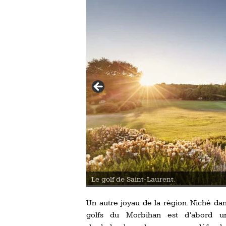
de Saint-Laurent.
Un autre joyau de la région. Niché da
golfs du Morbihan est d’abord u