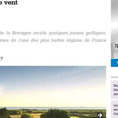
e vent
e la Bretagne recèle quelques joyaux golfiques.
rmes de l’une des plus belles régions de France
 ?
Re
Se
am
La
le
Ga