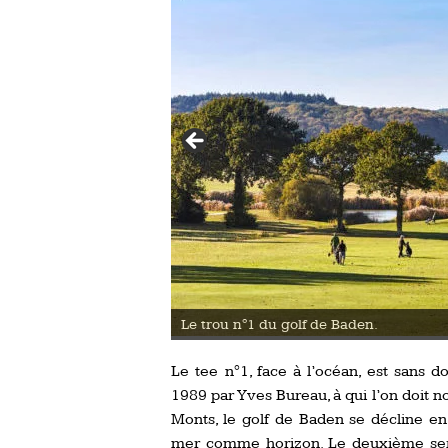
 n°1 du golf de Baden.
Le tee n°1, face à l’océan, est sans 
1989 par Yves Bureau, à qui l’on doit 
Monts, le golf de Baden se décline en 
mer comme horizon. Le deuxième serpe