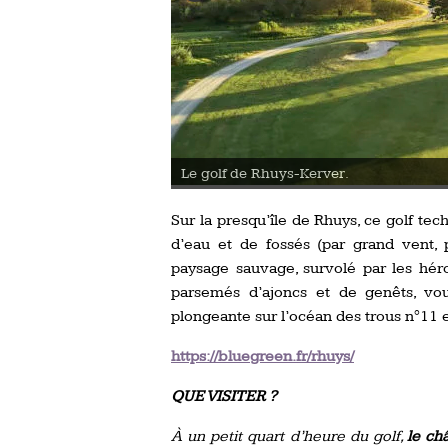
uys-Kerver.
Sur la presqu’île de Rhuys, ce golf t
d’eau et de fossés (par grand vent,
paysage sauvage, survolé par les héro
parsemés d’ajoncs et de genêts, v
plongeante sur l’océan des trous n°11 
https://bluegreen.fr/rhuys/
QUE VISITER ?
À un petit quart d’heure du golf,
le ch