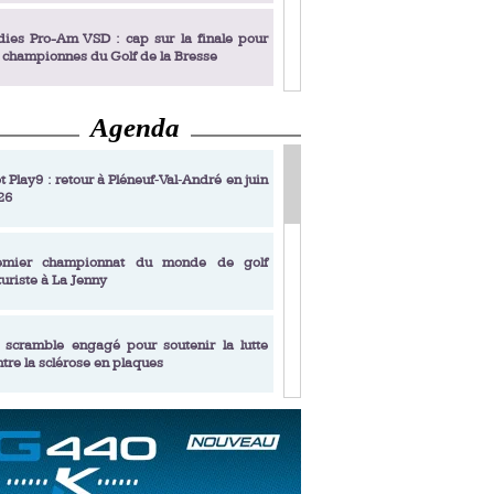
dies Pro-Am VSD : cap sur la finale pour
s championnes du Golf de la Bresse
Agenda
dies Pro-Am VSD : Golf du Prieuré, elles
rochent leur billet pour la finale
t Play9 : retour à Pléneuf‑Val‑André en juin
Le château 
26
fin un livre de golf pensé pour les femmes
 plus de 50 ans
emier championnat du monde de golf
turiste à La Jenny
dies Pro-Am VSD : les premières
alifiées
 scramble engagé pour soutenir la lutte
ntre la sclérose en plaques
adémie Golf Barrière Julien Xanthopoulos,
e signature pédagogique
sonance Golf Collection : Lacoste Golf
ries & Trophée Écologie, deux circuits
undi Evian Championship, de nouvelles
ateurs en 10 étapes
périences immersives