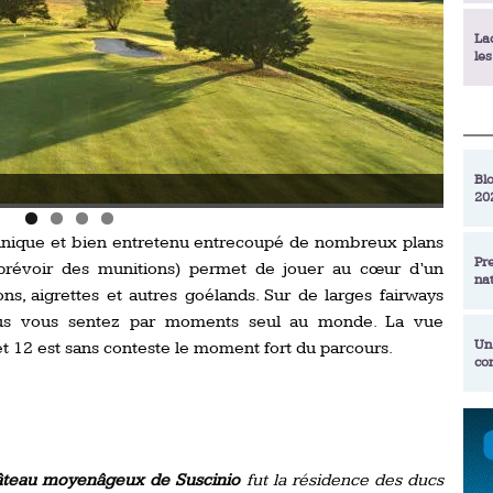
La
le
La
déc
Blo
Le golf de Rhuys-Kerver.
20
En
de
echnique et bien entretenu entrecoupé de nombreux plans
Pr
 prévoir des munitions) permet de jouer au cœur d’un
na
La
ns, aigrettes et autres goélands. Sur de larges fairways
qu
ous vous sentez par moments seul au monde. La vue
Un
et 12 est sans conteste le moment fort du parcours.
co
Ac
un
Re
Se
Am
am
ex
âteau moyenâgeux de Suscinio
fut la résidence des ducs