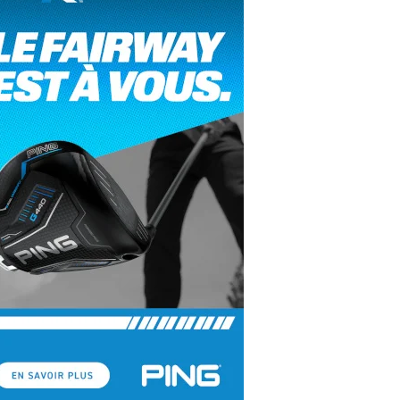
yal Air Maroc Golf & Padel Cup : le nouvel
ent sport et networking
ger Woods se retire du Genesis Invitational
GA Tour 2026 : une saison record pour le
lf féminin
ian Resort Golf Club : Saison 2 du
ogramme Performance
dies European Tour 2026 : une saison
torique sur cinq continents
bout en Bouts prolonge la Fashion Week à
land-Garros
coste Ladies Open 2025 : Céline Boutier
 retour à Deauville
hrodite Hills Team Cup 2025 : de retour a
ypre