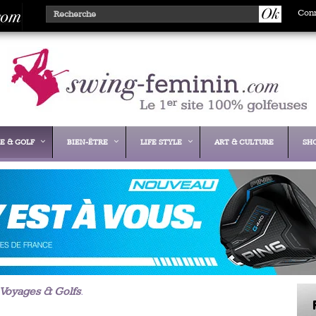
Con
E & GOLF
BIEN-ÊTRE
LIFE STYLE
ART & CULTURE
SH
Voyages & Golfs
.