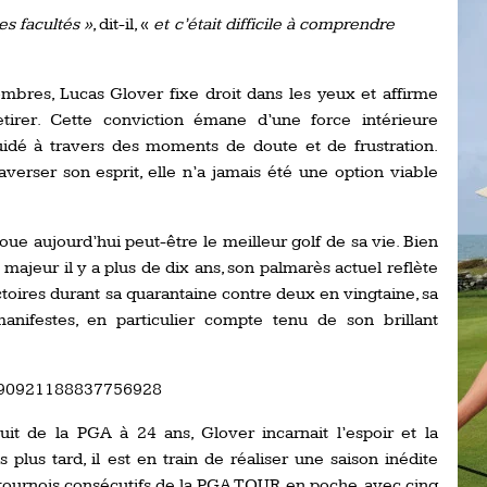
Ro
es facultés »
, dit-il, «
et c’était difficile à comprendre
ev
Ti
sombres, Lucas Glover fixe droit dans les yeux et affirme
LP
go
tirer. Cette conviction émane d’une force intérieure
Ev
Pr
uidé à travers des moments de doute et de frustration.
verser son esprit, elle n’a jamais été une option viable
La
his
oue aujourd’hui peut-être le meilleur golf de sa vie. Bien
De
majeur il y a plus de dix ans, son palmarès actuel reflète
Ro
toires durant sa quarantaine contre deux en vingtaine, sa
anifestes, en particulier compte tenu de son brillant
La
de
1690921188837756928
Ap
cuit de la PGA à 24 ans, Glover incarnait l’espoir et la
Ch
plus tard, il est en train de réaliser une saison inédite
 tournois consécutifs de la PGA TOUR en poche, avec cinq