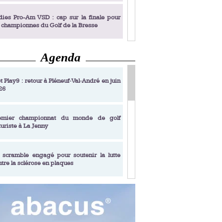
dies Pro-Am VSD : cap sur la finale pour
s championnes du Golf de la Bresse
Agenda
dies Pro-Am VSD : Golf du Prieuré, elles
rochent leur billet pour la finale
t Play9 : retour à Pléneuf‑Val‑André en juin
26
fin un livre de golf pensé pour les femmes
 plus de 50 ans
emier championnat du monde de golf
turiste à La Jenny
dies Pro-Am VSD : les premières
alifiées
 scramble engagé pour soutenir la lutte
ntre la sclérose en plaques
adémie Golf Barrière Julien Xanthopoulos,
e signature pédagogique
sonance Golf Collection : Lacoste Golf
ries & Trophée Écologie, deux circuits
undi Evian Championship, de nouvelles
ateurs en 10 étapes
périences immersives