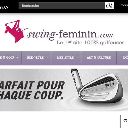
Con
E & GOLF
BIEN-ÊTRE
LIFE STYLE
ART & CULTURE
SH