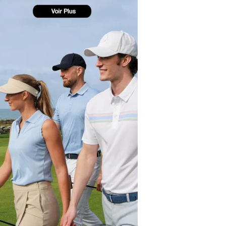
yal Air Maroc Golf & Padel Cup : le nouvel
ent sport et networking
ger Woods se retire du Genesis Invitational
GA Tour 2026 : une saison record pour le
lf féminin
ian Resort Golf Club : Saison 2 du
ogramme Performance
dies European Tour 2026 : une saison
torique sur cinq continents
bout en Bouts prolonge la Fashion Week à
land-Garros
coste Ladies Open 2025 : Céline Boutier
 retour à Deauville
hrodite Hills Team Cup 2025 : de retour a
ypre