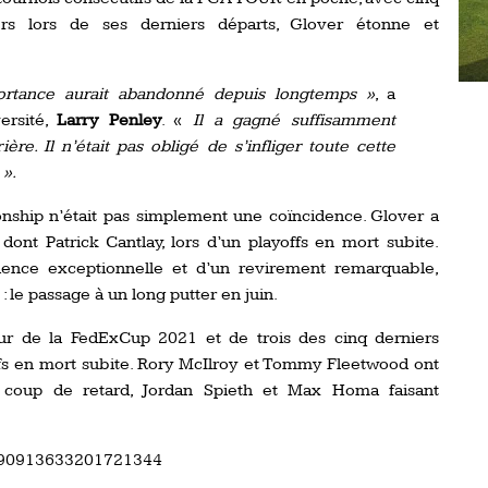
rs lors de ses derniers départs, Glover étonne et
tance aurait abandonné depuis longtemps »
, a
ersité,
Larry Penley
. «
Il a gagné suffisamment
ère. Il n’était pas obligé de s’infliger toute cette
 ».
nship n’était pas simplement une coïncidence. Glover a
ont Patrick Cantlay, lors d’un playoffs en mort subite.
ilience exceptionnelle et d’un revirement remarquable,
le passage à un long putter en juin.
eur de la FedExCup 2021 et de trois des cinq derniers
offs en mort subite. Rory McIlroy et Tommy Fleetwood ont
n coup de retard, Jordan Spieth et Max Homa faisant
1690913633201721344