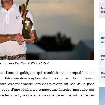
La
le
La
déc
Blo
20
En
de
Pr
na
La
oover via Twitter ©PGA TOUR
qu
des démons golfiques qui semblaient indomptables, est
Un
co
Sa détermination implacable l’a propulsé à la quatrième
Ac
un
oire exceptionnelle lors des playoffs du FedEx St. Jude
 celle d’une résilience tenace, une histoire marquée par
Re
Se
e les Yips*
, ces défaillances mentales qui ont hanté ses
Am
am
ex