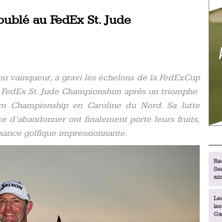
oublé au FedEx St. Jude
nu vainqueur, a gravi les échelons de la FedExCup
u FedEx St. Jude Championshon après un triomphe
m Championship en Caroline du Nord. Sa lutte
ce d’abandonner ont finalement porté leurs fruits,
sance golfique impressionnante.
Re
Se
am
La
le
Ga