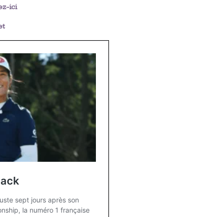
ez-ici
jet