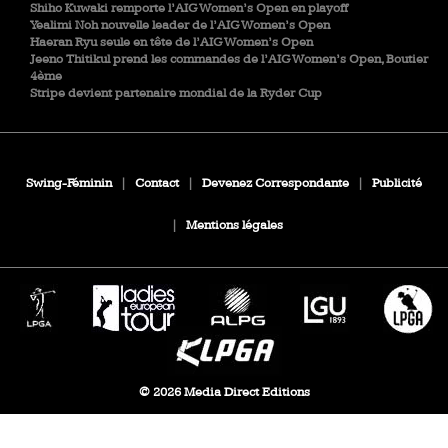
Shiho Kuwaki remporte l’AIG Women’s Open en playoff
Yealimi Noh nouvelle leader de l’AIG Women’s Open
Haeran Ryu seule en tête de l’AIG Women’s Open
Jeeno Thitikul prend les commandes de l’AIG Women’s Open, Boutier
4ème
Stripe devient partenaire mondial de la Ryder Cup
Swing-Féminin
|
Contact
|
Devenez Correspondante
|
Publicité
|
Mentions légales
© 2026 Media Direct Editions