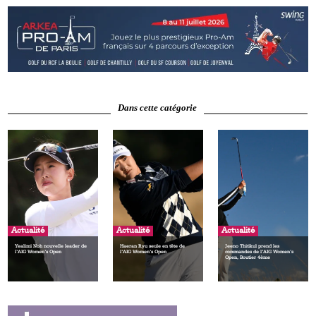
Dans cette catégorie
Actualité
Actualité
Actualité
Yealimi Noh nouvelle leader de
Haeran Ryu seule en tête de
Jeeno Thitikul prend les
l’AIG Women’s Open
l’AIG Women’s Open
commandes de l’AIG Women’s
Open, Boutier 4ème