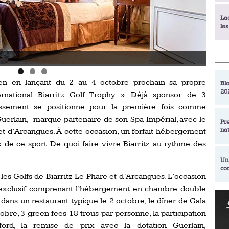
La
le
La
Photo
déc
een en lançant du 2 au 4 octobre prochain sa propre
Blo
20
rnational Biarritz Golf Trophy ». Déjà sponsor de 3
En
de
blissement se positionne pour la première fois comme
Guerlain, marque partenaire de son Spa Impérial, avec le
Pr
na
 et d’Arcangues. À cette occasion, un forfait hébergement
La
qu
de ce sport. De quoi faire vivre Biarritz au rythme des
Un
co
Ac
les Golfs de Biarritz Le Phare et d’Arcangues. L’occasion
un
t exclusif comprenant l’hébergement en chambre double
Re
ans un restaurant typique le 2 octobre, le dîner de Gala
Se
Am
am
ctobre, 3 green fees 18 trous par personne, la participation
ex
ford, la remise de prix avec la dotation Guerlain,