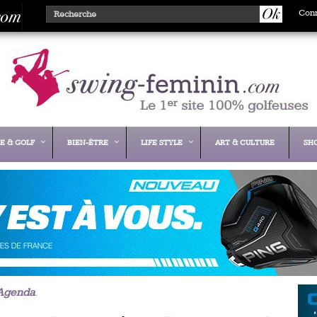
Con
E & GOLF
BIEN-ÊTRE
LIFE STYLE
ART & CULTURE
SH
Agenda
.