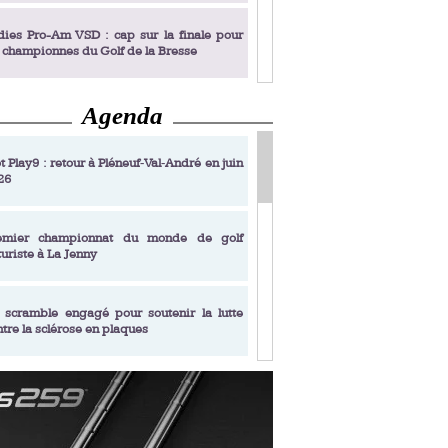
dies Pro-Am VSD : cap sur la finale pour
s championnes du Golf de la Bresse
Agenda
dies Pro-Am VSD : Golf du Prieuré, elles
 : D.R.
rochent leur billet pour la finale
t Play9 : retour à Pléneuf‑Val‑André en juin
26
fin un livre de golf pensé pour les femmes
 plus de 50 ans
emier championnat du monde de golf
turiste à La Jenny
dies Pro-Am VSD : les premières
alifiées
 scramble engagé pour soutenir la lutte
ntre la sclérose en plaques
adémie Golf Barrière Julien Xanthopoulos,
e signature pédagogique
sonance Golf Collection : Lacoste Golf
ries & Trophée Écologie, deux circuits
undi Evian Championship, de nouvelles
ateurs en 10 étapes
périences immersives