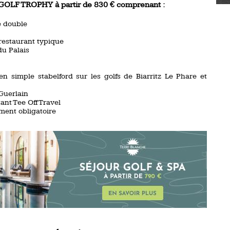
LF TROPHY à partir de 830 € comprenant :
e double
restaurant typique
du Palais
en simple stabelford sur les golfs de Biarritz Le Phare et
 Guerlain
nt Tee Off Travel
ment obligatoire