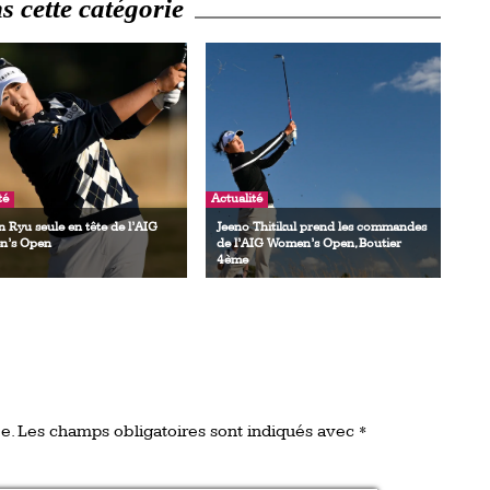
 cette catégorie
té
Actualité
 Ryu seule en tête de l’AIG
Jeeno Thitikul prend les commandes
’s Open
de l’AIG Women’s Open, Boutier
4ème
e.
Les champs obligatoires sont indiqués avec
*