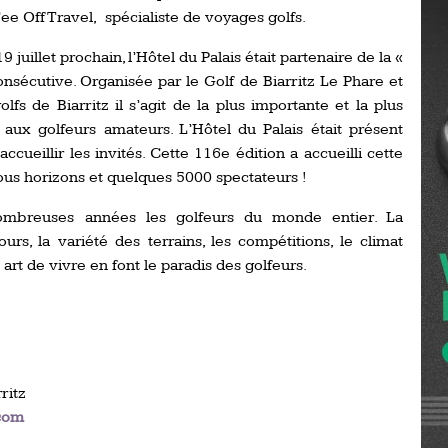
Ro
 Off Travel, spécialiste de voyages golfs.
ev
Ti
juillet prochain, l’Hôtel du Palais était partenaire de la «
nsécutive. Organisée par le Golf de Biarritz Le Phare et
LP
fs de Biarritz il s’agit de la plus importante et la plus
go
Ev
aux golfeurs amateurs. L’Hôtel du Palais était présent
Pr
ccueillir les invités. Cette 116e édition a accueilli cette
La
ous horizons et quelques 5000 spectateurs !
his
ombreuses années les golfeurs du monde entier. La
rs, la variété des terrains, les compétitions, le climat
De
Ro
 art de vivre en font le paradis des golfeurs.
La
de
Ap
ritz
Ch
.com