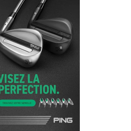
yal Air Maroc Golf & Padel Cup : le nouvel
ent sport et networking
ger Woods se retire du Genesis Invitational
GA Tour 2026 : une saison record pour le
lf féminin
ian Resort Golf Club : Saison 2 du
ogramme Performance
dies European Tour 2026 : une saison
torique sur cinq continents
bout en Bouts prolonge la Fashion Week à
land-Garros
coste Ladies Open 2025 : Céline Boutier
 retour à Deauville
hrodite Hills Team Cup 2025 : de retour a
ypre