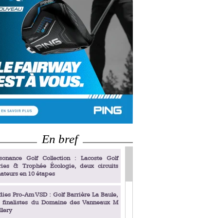
En bref
sonance Golf Collection : Lacoste Golf
ries & Trophée Écologie, deux circuits
ateurs en 10 étapes
dies Pro-Am VSD : Golf Barrière La Baule,
s finalistes du Domaine des Vanneaux M
llery