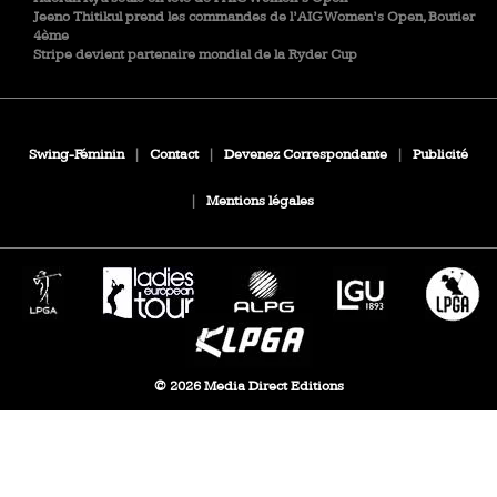
Jeeno Thitikul prend les commandes de l’AIG Women’s Open, Boutier
4ème
Stripe devient partenaire mondial de la Ryder Cup
Swing-Féminin
|
Contact
|
Devenez Correspondante
|
Publicité
|
Mentions légales
© 2026 Media Direct Editions