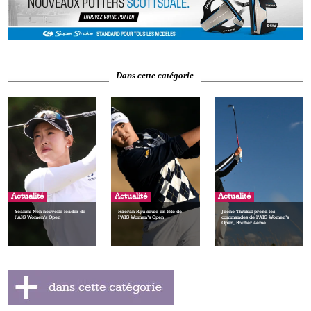
Dans cette catégorie
Actualité
Actualité
Actualité
Yealimi Noh nouvelle leader de
Haeran Ryu seule en tête de
Jeeno Thitikul prend les
l’AIG Women’s Open
l’AIG Women’s Open
commandes de l’AIG Women’s
Open, Boutier 4ème