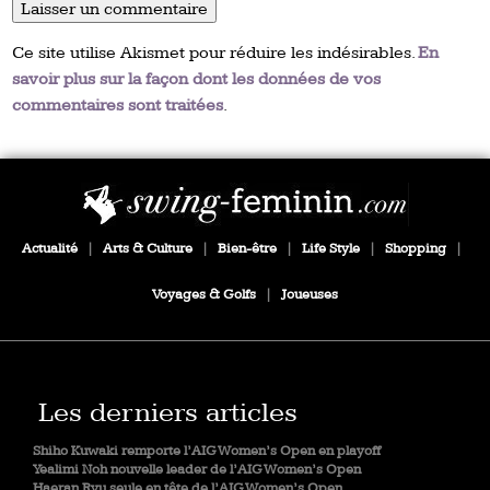
Ce site utilise Akismet pour réduire les indésirables.
En
savoir plus sur la façon dont les données de vos
commentaires sont traitées
.
Actualité
|
Arts & Culture
|
Bien-être
|
Life Style
|
Shopping
|
Voyages & Golfs
|
Joueuses
Les derniers articles
Shiho Kuwaki remporte l’AIG Women’s Open en playoff
Yealimi Noh nouvelle leader de l’AIG Women’s Open
Haeran Ryu seule en tête de l’AIG Women’s Open