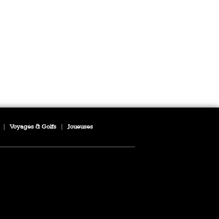
|
Voyages & Golfs
|
Joueuses