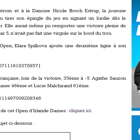
Ro
ev
strom et à la Danoise Nicole Broch Estrup, la joueuse
Ti
u tirer son épingle du jeu en signant un birdie dès le
er. Elle aurait même pu remporter une victoire pleine de
LP
r 5, n’avait pas fait une virgule sur le bord du trou.
go
Ev
Pr
en, Klara Spilkova ajoute une deuxième ligne à son
La
his
574071116183789571
De
rançaise, loin de la victoire, 35ème à -5. Agathe Sauzon
Ro
lasse 46ème et Lucie Malchirand 61ème.
574111497009209346
La
de
 de cet Open d’Irlande Dames :
cliquez ici
.
Ap
ujet ci-dessous :
Ch