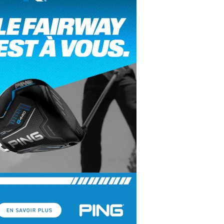
yal Air Maroc Golf & Padel Cup : le nouvel
ent sport et networking
ger Woods se retire du Genesis Invitational
GA Tour 2026 : une saison record pour le
lf féminin
ian Resort Golf Club : Saison 2 du
ogramme Performance
dies European Tour 2026 : une saison
torique sur cinq continents
bout en Bouts prolonge la Fashion Week à
land-Garros
coste Ladies Open 2025 : Céline Boutier
 retour à Deauville
hrodite Hills Team Cup 2025 : de retour a
ypre