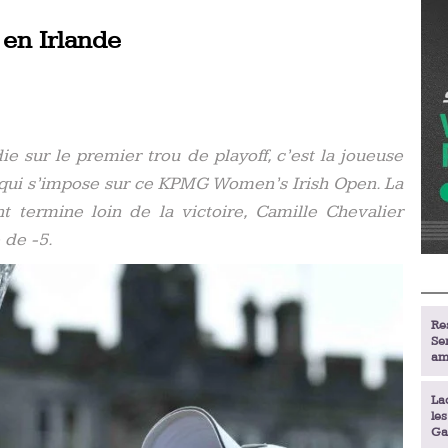
 en Irlande
ie sur le premier trou de playoff, c’est la joueuse
 qui s’impose sur ce KPMG Women’s Irish Open. La
 termine loin de la victoire, Camille Chevalier
 de -5.
Re
Se
am
La
le
Ga