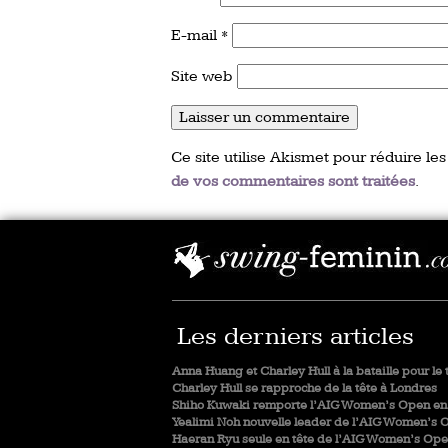
E-mail
*
Site web
Ce site utilise Akismet pour réduire les
de vos commentaires sont traitées
.
Les derniers articles
Anna Huang et Charley Hull à la bataille pour le 
Charley Hull se rapproche de la tête à Londres
Shiho Kuwaki remporte l’AIG Women’s Open en 
Yealimi Noh nouvelle leader de l’AIG Women’s 
Haeran Ryu seule en tête de l’AIG Women’s Op