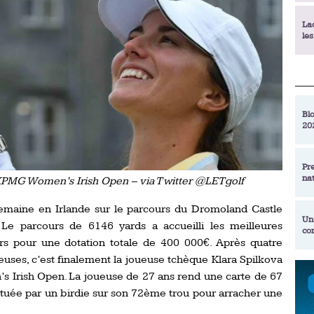
La
le
La
déc
Blo
20
En
de
Pr
na
KPMG Women’s Irish Open – via Twitter @LETgolf
La
qu
semaine en Irlande sur le parcours du Dromoland Castle
Un
e parcours de 6146 yards a accueilli les meilleures
co
Ac
rs pour une dotation totale de 400 000€. Après quatre
un
joueuses, c’est finalement la joueuse tchèque Klara Spilkova
Re
 Irish Open. La joueuse de 27 ans rend une carte de 67
Se
Am
am
nctuée par un birdie sur son 72ème trou pour arracher une
ex