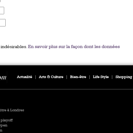
 indésirables.
En savoir plus sur la façon dont les données
Actualité
|
Arts & Culture
|
Bien-être
|
Life Style
|
Shopping
titre à Londres
playoff
Open
en