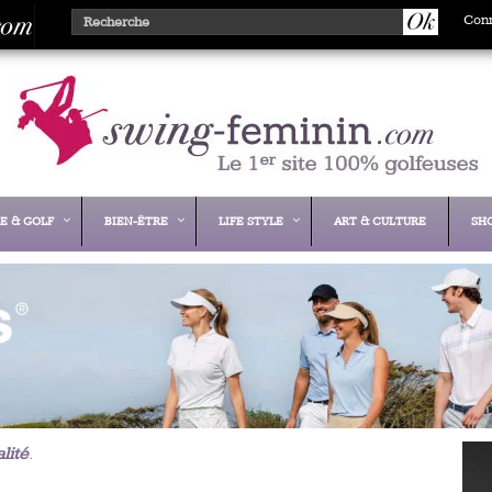
Con
E & GOLF
BIEN-ÊTRE
LIFE STYLE
ART & CULTURE
SH
lité
.