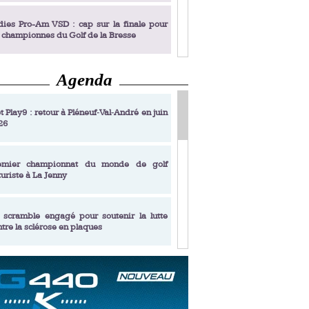
dies Pro-Am VSD : cap sur la finale pour
s championnes du Golf de la Bresse
Agenda
dies Pro-Am VSD : Golf du Prieuré, elles
rochent leur billet pour la finale
t Play9 : retour à Pléneuf‑Val‑André en juin
26
fin un livre de golf pensé pour les femmes
 plus de 50 ans
emier championnat du monde de golf
turiste à La Jenny
dies Pro-Am VSD : les premières
alifiées
 scramble engagé pour soutenir la lutte
ntre la sclérose en plaques
adémie Golf Barrière Julien Xanthopoulos,
e signature pédagogique
sonance Golf Collection : Lacoste Golf
ries & Trophée Écologie, deux circuits
undi Evian Championship, de nouvelles
ateurs en 10 étapes
périences immersives