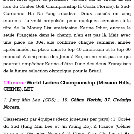
lors du Coates Golf Championship (à Ocala, Floride), la Sud-
Coréenne Ha Na Yang récidive. Deux succès en cinq
tournois : la voilà propulsée pour quelques semaines à la
tête de la Money List américaine. Karine Icher, encore la
seule Française dans le champ, n’en est pas là. Mais avec
une place de 30e, elle confirme chaque semaine, année
après année, sa place dans le top 40 américain et le top 60
mondial. A cinq mois des Jeux à Rio, on ne voit pas ce qui
pourrait empêcher Karine d’être l’une des deux Françaises
de la future sélection olympique pour le Brésil.
13 mars
: World Ladies Championship (Mission Hills,
CHINE), LET
1. Jung Min Lee (CDS)…
19. Céline Herbin, 37. Gwladys
Nocera.
Classement par équipes (deux joueuses par pays) : 1. Corée
du Sud (Jung Min Lee et Jin Young Ko), 2. France (Céline
Herbin et Gwladys Nocera), 3. Chine (Tzu-Chi Lin et Ai-