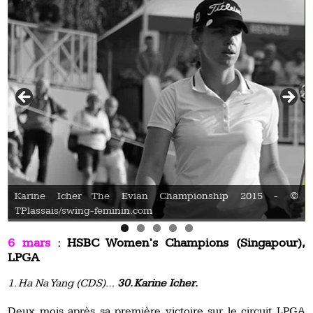
Karine Icher The Evian Championship 2015 - ©
TPlassais/swing-feminin.com
6 mars
: HSBC Women’s Champions (Singapour),
LPGA
1. Ha Na Yang (CDS)…
30. Karine Icher.
Deux mois après sa première victoire sur le circuit LPGA