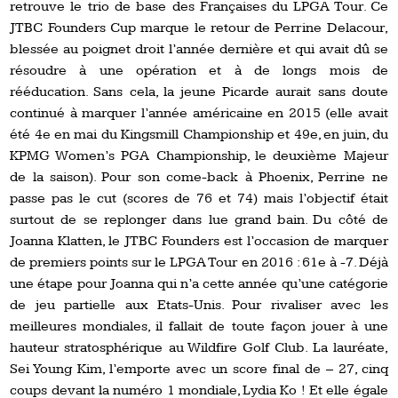
retrouve le trio de base des Françaises du LPGA Tour. Ce
JTBC Founders Cup marque le retour de Perrine Delacour,
blessée au poignet droit l’année dernière et qui avait dû se
résoudre à une opération et à de longs mois de
rééducation. Sans cela, la jeune Picarde aurait sans doute
continué à marquer l’année américaine en 2015 (elle avait
été 4e en mai du Kingsmill Championship et 49e, en juin, du
KPMG Women’s PGA Championship, le deuxième Majeur
de la saison). Pour son come-back à Phoenix, Perrine ne
passe pas le cut (scores de 76 et 74) mais l’objectif était
surtout de se replonger dans lue grand bain. Du côté de
Joanna Klatten, le JTBC Founders est l’occasion de marquer
de premiers points sur le LPGA Tour en 2016 : 61e à -7. Déjà
une étape pour Joanna qui n’a cette année qu’une catégorie
de jeu partielle aux Etats-Unis. Pour rivaliser avec les
meilleures mondiales, il fallait de toute façon jouer à une
hauteur stratosphérique au Wildfire Golf Club. La lauréate,
Sei Young Kim, l’emporte avec un score final de – 27, cinq
coups devant la numéro 1 mondiale, Lydia Ko ! Et elle égale