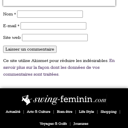
Nom
*
E-mail
*
Site web
Ce site utilise Akismet pour réduire les indésirables.
En
savoir plus sur la façon dont les données de vos
commentaires sont traitées
.
Actualité
|
Arts & Culture
|
Bien-être
|
Life Style
|
Shopping
|
Voyages & Golfs
|
Joueuses