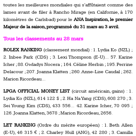
toutes les meilleures mondiales qui s’affûtaient comme des
lames avant de filer à Rancho Mirage (en Californie, à 170
kilomètres de Carlsbad) pour le
ANA Inspiration, le premier
Majeur de la saison, programmé du 31 mars au 3 avril.
Tous les classements au 28 mars
ROLEX RANKING
(classement mondial) : 1. Lydia Ko (NZL) ;
2. Inbee Park (CDS) ; 3. Lexi Thompson (E-U)… 57. Karine
Icher ; 88. Gwladys Nocera ; 164. Céline Herbin ; 195. Perrine
Delacour ; 207. Joanna Klatten ; 260. Anne-Lise Caudal ; 262.
Marion Ricordeau…
LPGA OFFICIAL MONEY LIST
(circuit américain, gains) : 1.
Lydia Ko (NZL), 614 122 $ ; 2. Ha Na Yang (CDS), 608 270 ; 3.
Sei Young Kim (CDS), 433 556… 42. Karine Icher, 70 095 ;
126. Joanna Klatten, 3678 ; Marion Ricordeau, 2656.
LET RANKING
(Ordre du mérite européen) : 1. Beth Allen
(E-U), 46 315 € ; 2. Charley Hull (ANG), 42 280 ; 3. Camilla