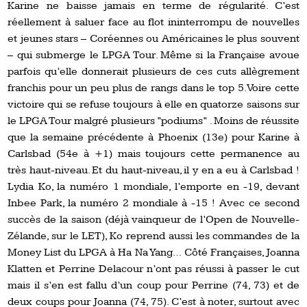
Karine ne baisse jamais en terme de régularité. C’est
réellement à saluer face au flot ininterrompu de nouvelles
et jeunes stars – Coréennes ou Américaines le plus souvent
– qui submerge le LPGA Tour. Même si la Française avoue
parfois qu’elle donnerait plusieurs de ces cuts allègrement
franchis pour un peu plus de rangs dans le top 5. Voire cette
victoire qui se refuse toujours à elle en quatorze saisons sur
le LPGA Tour malgré plusieurs “podiums“ . Moins de réussite
que la semaine précédente à Phoenix (13e) pour Karine à
Carlsbad (54e à +1) mais toujours cette permanence au
très haut-niveau. Et du haut-niveau, il y en a eu à Carlsbad !
Lydia Ko, la numéro 1 mondiale, l’emporte en -19, devant
Inbee Park, la numéro 2 mondiale à -15 ! Avec ce second
succès de la saison (déjà vainqueur de l’Open de Nouvelle-
Zélande, sur le LET), Ko reprend aussi les commandes de la
Money List du LPGA à Ha Na Yang… Côté Françaises, Joanna
Klatten et Perrine Delacour n’ont pas réussi à passer le cut
mais il s’en est fallu d’un coup pour Perrine (74, 73) et de
deux coups pour Joanna (74, 75). C’est à noter, surtout avec