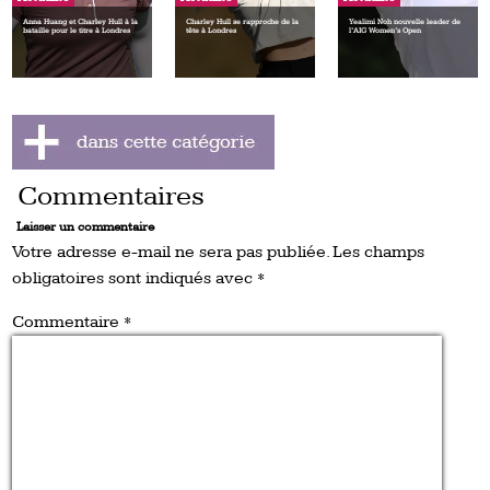
Anna Huang et Charley Hull à la
Charley Hull se rapproche de la
Yealimi Noh nouvelle leader de
bataille pour le titre à Londres
tête à Londres
l’AIG Women’s Open
Commentaires
Laisser un commentaire
Votre adresse e-mail ne sera pas publiée.
Les champs
obligatoires sont indiqués avec
*
Commentaire
*