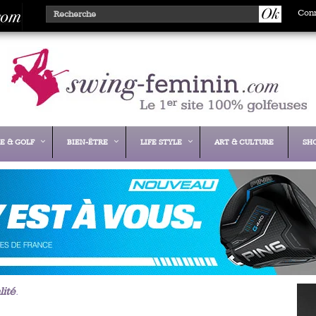
Con
E & GOLF
BIEN-ÊTRE
LIFE STYLE
ART & CULTURE
SH
lité
.