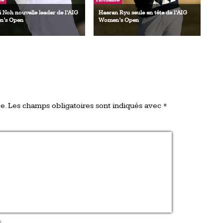
i Noh nouvelle leader de l’AIG
Haeran Ryu seule en tête de l’AIG
’s Open
Women’s Open
e.
Les champs obligatoires sont indiqués avec
*