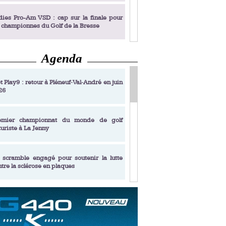
dies Pro-Am VSD : cap sur la finale pour
s championnes du Golf de la Bresse
Agenda
dies Pro-Am VSD : Golf du Prieuré, elles
rochent leur billet pour la finale
t Play9 : retour à Pléneuf‑Val‑André en juin
26
fin un livre de golf pensé pour les femmes
 plus de 50 ans
emier championnat du monde de golf
turiste à La Jenny
dies Pro-Am VSD : les premières
alifiées
 scramble engagé pour soutenir la lutte
ntre la sclérose en plaques
adémie Golf Barrière Julien Xanthopoulos,
e signature pédagogique
sonance Golf Collection : Lacoste Golf
ries & Trophée Écologie, deux circuits
undi Evian Championship, de nouvelles
ateurs en 10 étapes
périences immersives