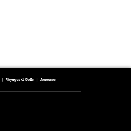
|
Voyages & Golfs
|
Joueuses