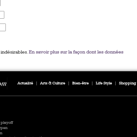
 indésirables.
En savoir plus sur la façon dont les données
Actualité
|
Arts & Culture
|
Bien-être
|
Life Style
|
Shopping
playoff
Open
en