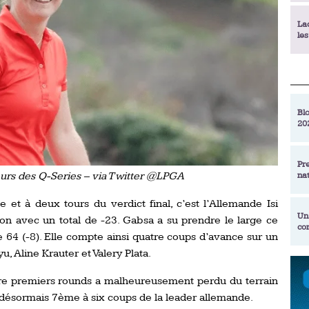
La
le
La
déc
Blo
20
En
de
Pr
ours des Q-Series – via Twitter @LPGA
na
La
qu
 et à deux tours du verdict final, c’est l’Allemande Isi
Un
on avec un total de -23. Gabsa a su prendre le large ce
co
Ac
 64 (-8). Elle compte ainsi quatre coups d’avance sur un
un
u, Aline Krauter et Valery Plata.
Re
Se
tre premiers rounds a malheureusement perdu du terrain
Am
am
ex
 désormais 7ème à six coups de la leader allemande.