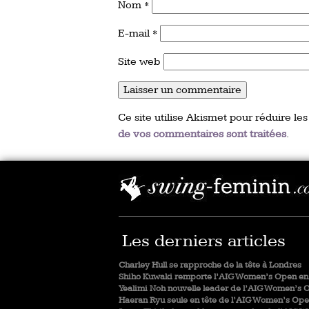
Nom
*
E-mail
*
Site web
Ce site utilise Akismet pour réduire les
de vos commentaires sont traitées
.
Les derniers articles
Charley Hull se rapproche de la tête à Londres
Shiho Kuwaki remporte l’AIG Women’s Open en 
Yealimi Noh nouvelle leader de l’AIG Women’s 
Haeran Ryu seule en tête de l’AIG Women’s Op