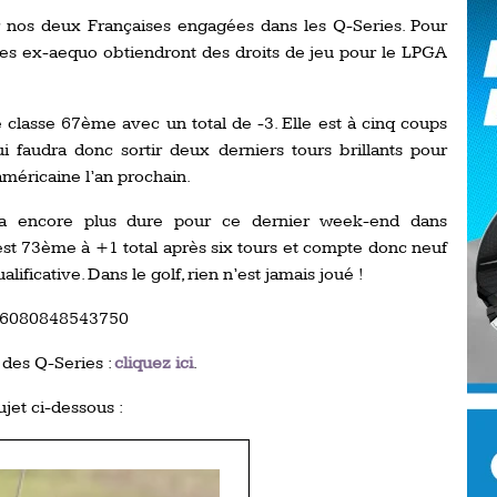
Ro
 nos deux Françaises engagées dans les Q-Series. Pour
ev
Ti
uses ex-aequo obtiendront des droits de jeu pour le LPGA
LP
go
 classe 67ème avec un total de -3. Elle est à cinq coups
Ev
Pr
lui faudra donc sortir deux derniers tours brillants pour
américaine l’an prochain.
La
his
ra encore plus dure pour ce dernier week-end dans
st 73ème à +1 total après six tours et compte donc neuf
De
lificative. Dans le golf, rien n’est jamais joué !
Ro
1366080848543750
La
 des Q-Series :
cliquez ici
.
de
ujet ci-dessous :
Ap
Ch