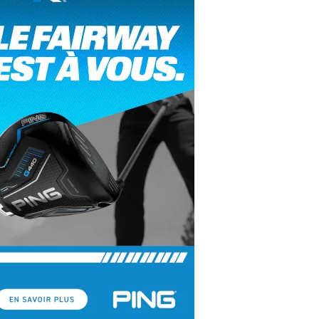
yal Air Maroc Golf & Padel Cup : le nouvel
ent sport et networking
ger Woods se retire du Genesis Invitational
GA Tour 2026 : une saison record pour le
lf féminin
ian Resort Golf Club : Saison 2 du
ogramme Performance
dies European Tour 2026 : une saison
torique sur cinq continents
bout en Bouts prolonge la Fashion Week à
land-Garros
coste Ladies Open 2025 : Céline Boutier
 retour à Deauville
hrodite Hills Team Cup 2025 : de retour a
ypre