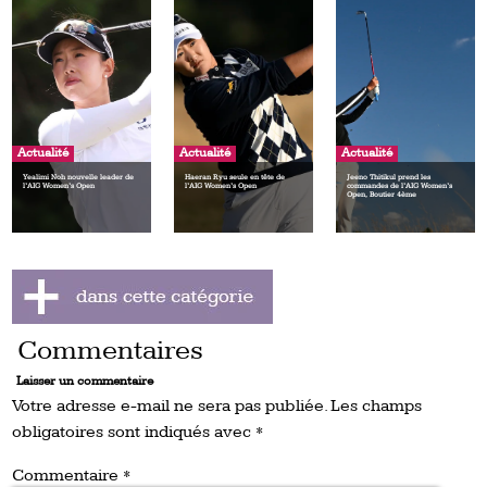
Actualité
Actualité
Actualité
Yealimi Noh nouvelle leader de
Haeran Ryu seule en tête de
Jeeno Thitikul prend les
l’AIG Women’s Open
l’AIG Women’s Open
commandes de l’AIG Women’s
Open, Boutier 4ème
Commentaires
Laisser un commentaire
Votre adresse e-mail ne sera pas publiée.
Les champs
obligatoires sont indiqués avec
*
Commentaire
*