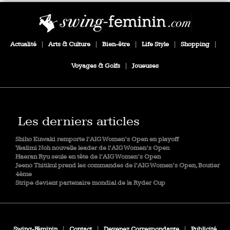
Actualité
|
Arts & Culture
|
Bien-être
|
Life Style
|
Shopping
|
Voyages & Golfs
|
Joueuses
Les derniers articles
Shiho Kuwaki remporte l’AIG Women’s Open en playoff
Yealimi Noh nouvelle leader de l’AIG Women’s Open
Haeran Ryu seule en tête de l’AIG Women’s Open
Jeeno Thitikul prend les commandes de l’AIG Women’s Open, Boutier
4ème
Stripe devient partenaire mondial de la Ryder Cup
Swing-Féminin
|
Contact
|
Devenez Correspondante
|
Publicité