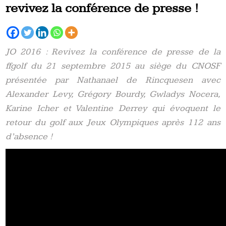
revivez la conférence de presse !
JO 2016 : Revivez la conférence de presse de la
ffgolf du 21 septembre 2015 au siège du CNOSF
présentée par Nathanael de Rincquesen avec
Alexander Levy, Grégory Bourdy, Gwladys Nocera,
Karine Icher et Valentine Derrey qui évoquent le
retour du golf aux Jeux Olympiques après 112 ans
d’absence !