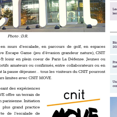
La
le
La
déc
Photo : D.R.
Blo
n murs d’escalade, en parcours de golf, en espaces
20
En
Live Escape Game (jeu d’évasion grandeur nature), CNIT
de
& loisir en plein coeur de Paris La Défense. Jeunes ou
Pr
tifs amateurs ou confirmés, entre collaborateurs ou en
na
La
nt la pause déjeuner… tous les visiteurs du CNIT pourront
qu
leurs limites avec CNIT MOVE.
Un
co
Ac
osant des expériences
un
E offre un terrain de
Re
 parisienne. Initiation
Se
 plus grand practice
Am
am
ex
rte de l’escalade de