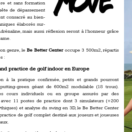
re et sans formation
Ro
ev
 quête de dépassement
Ti
ent consacré au bien-
echniques élaborés sur-
LP
rénaline, mais aussi réflexion seront à l’honneur grâce
go
Ev
Pr
Game.
La
on genre, le
Be Better Center
occupe 3 500m2, répartis
his
s :
and practice de golf indoor en Europe
De
Ro
tion à la pratique confirmée, petits et grands pourront
 putting-green géant de 600m2 modulable (18 trous).
La
s cours individuels ou en groupe assurés par des
de
 avec 11 postes de practice dont 3 simulateurs (+200
thiques) et analyse du swing en 3D, le Be Better Center
practice de golf complet destiné aux joueurs et joueuses
Ap
Ch
eaux.