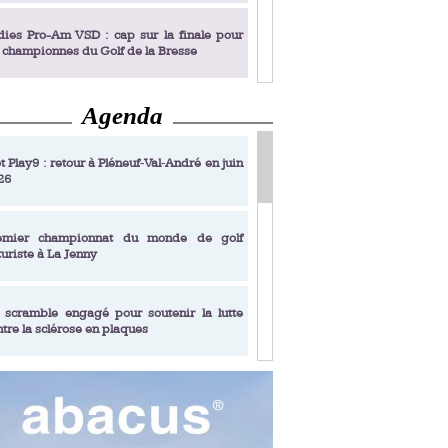
dies Pro-Am VSD : cap sur la finale pour
s championnes du Golf de la Bresse
Agenda
dies Pro-Am VSD : Golf du Prieuré, elles
rochent leur billet pour la finale
t Play9 : retour à Pléneuf‑Val‑André en juin
26
fin un livre de golf pensé pour les femmes
 plus de 50 ans
emier championnat du monde de golf
turiste à La Jenny
dies Pro-Am VSD : les premières
alifiées
 scramble engagé pour soutenir la lutte
ntre la sclérose en plaques
adémie Golf Barrière Julien Xanthopoulos,
e signature pédagogique
sonance Golf Collection : Lacoste Golf
ries & Trophée Écologie, deux circuits
undi Evian Championship, de nouvelles
ateurs en 10 étapes
périences immersives