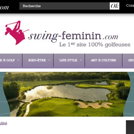
Con
E & GOLF
BIEN-ÊTRE
LIFE STYLE
ART & CULTURE
SH
lité
.