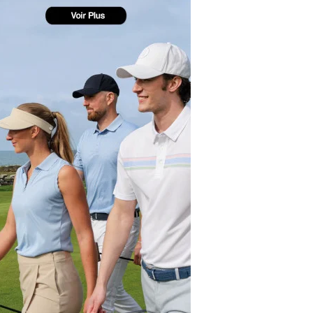
yal Air Maroc Golf & Padel Cup : le nouvel
ent sport et networking
ger Woods se retire du Genesis Invitational
GA Tour 2026 : une saison record pour le
lf féminin
ian Resort Golf Club : Saison 2 du
ogramme Performance
dies European Tour 2026 : une saison
torique sur cinq continents
bout en Bouts prolonge la Fashion Week à
land-Garros
coste Ladies Open 2025 : Céline Boutier
 retour à Deauville
hrodite Hills Team Cup 2025 : de retour a
ypre