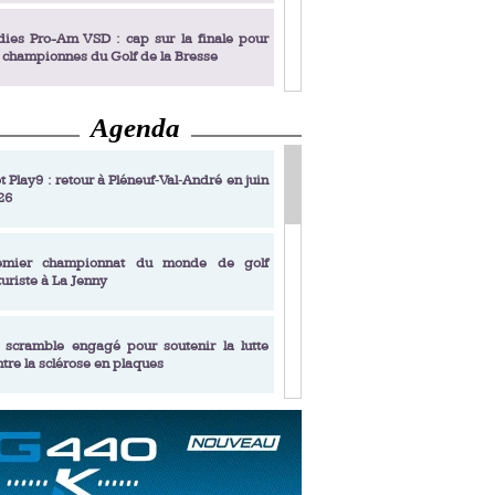
dies Pro-Am VSD : cap sur la finale pour
s championnes du Golf de la Bresse
Agenda
dies Pro-Am VSD : Golf du Prieuré, elles
rochent leur billet pour la finale
t Play9 : retour à Pléneuf‑Val‑André en juin
26
fin un livre de golf pensé pour les femmes
 plus de 50 ans
emier championnat du monde de golf
turiste à La Jenny
dies Pro-Am VSD : les premières
alifiées
 scramble engagé pour soutenir la lutte
ntre la sclérose en plaques
adémie Golf Barrière Julien Xanthopoulos,
e signature pédagogique
sonance Golf Collection : Lacoste Golf
ries & Trophée Écologie, deux circuits
undi Evian Championship, de nouvelles
ateurs en 10 étapes
périences immersives