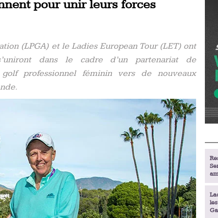
nnent pour unir leurs forces
iation (LPGA) et le Ladies European Tour (LET) ont
s’uniront dans le cadre d’un partenariat de
 golf professionnel féminin vers de nouveaux
onde.
Re
Se
am
La
le
Ga