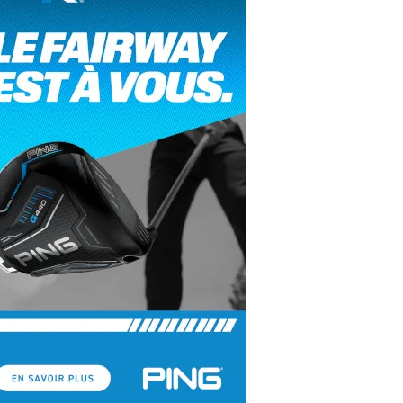
yal Air Maroc Golf & Padel Cup : le nouvel
ent sport et networking
ger Woods se retire du Genesis Invitational
GA Tour 2026 : une saison record pour le
lf féminin
ian Resort Golf Club : Saison 2 du
ogramme Performance
dies European Tour 2026 : une saison
torique sur cinq continents
bout en Bouts prolonge la Fashion Week à
land-Garros
coste Ladies Open 2025 : Céline Boutier
 retour à Deauville
hrodite Hills Team Cup 2025 : de retour a
ypre