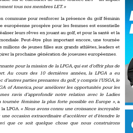
Ro
iquement tous nos membres LET. »
ev
Ti
on commune pour renforcer la présence du golf féminin
le européenne prospère pour les femmes est essentielle
LP
go
liser leurs rêves en jouant au golf, et pour la santé et la
Ev
Pr
 mondiale. Peut-être plus important encore, une tournée
millions de jeunes filles aux grands athlètes, leaders et
La
spirer la prochaine génération de joueuses européennes.
his
nnante pour la mission de la LPGA, qui est d’offrir plus de
De
ort. Au cours des 10 dernières années, la LPGA a eu
Ro
 d’autres parties prenantes du golf, y compris l’USGA, le
A of America, pour améliorer les opportunités pour les
La
s ravis d’approfondir notre relation avec le Ladies
de
 tournée féminine la plus forte possible en Europe »
, a
e la LPGA.
« Nous avons connu une croissance incroyable
t une occasion extraordinaire d’accélérer et d’étendre le
Ap
Ch
avi que ce soit quelque chose que nous construirons