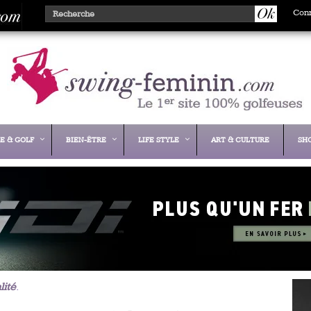
Con
E & GOLF
BIEN-ÊTRE
LIFE STYLE
ART & CULTURE
SH
lité
.