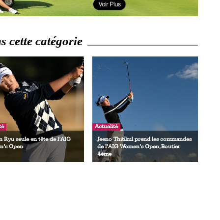
 cette catégorie
té
Actualité
 Ryu seule en tête de l’AIG
Jeeno Thitikul prend les commandes
’s Open
de l’AIG Women’s Open, Boutier
4ème