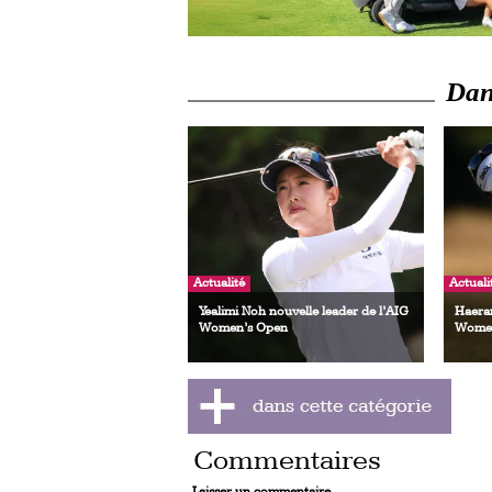
Dans
Actualité
Actuali
Yealimi Noh nouvelle leader de l’AIG
Haeran
Women’s Open
Women
Commentaires
Laisser un commentaire