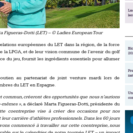
La
le
a Figueras-Dotti (LET) – © Ladies European Tour
La
déc
relations européennes du LET dans la région, de la force
Blo
e la LPGA, et de leur vision commune de l’avenir du golf
20
En
ce du jeu, fournit les ingrédients essentiels pour allumer
de
Pr
na
La
utien au partenariat de joint venture mardi lors de
qu
embres du LET en Espagne.
Un
ut commun, créeront des opportunités que nous n’aurions
co
Ac
us-mêmes »
, a déclaré Marta Figueras-Dotti, présidente du
un
ette coentreprise vise à créer des occasions pour nos
Re
Se
eur carrière d’athlètes professionnels. Dans les 60 jours
Am
am
vons commencé à travailler sur cette coentreprise, nous
ex
rable sur le calendrier de notre tournée LET – un impact