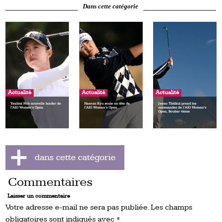
Dans cette catégorie
Actualité
Actualité
Actualité
Yealimi Noh nouvelle leader de
Haeran Ryu seule en tête de
Jeeno Thitikul prend les
l’AIG Women’s Open
l’AIG Women’s Open
commandes de l’AIG Women’s
Open, Boutier 4ème
Commentaires
Laisser un commentaire
Votre adresse e-mail ne sera pas publiée.
Les champs
obligatoires sont indiqués avec
*