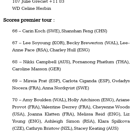
107 Julie Greciet +11 83
WD Celine Herbin
Scores premier tour :
66 – Carin Koch (SWE), Shanshan Feng (CHN)
67 – Lee Soyoung (KOR), Becky Brewerton (WAL), Lee-
Anne Pace (RSA), Charley Hull (ENG)
68 – Nikki Campbell (AUS), Pornanong Phatlum (THA),
Caroline Masson (GER)
69 – Mireia Prat (ESP), Carlota Ciganda (ESP), Gwladys
Nocera (FRA), Anna Nordqvist (SWE)
70 – Amy Boulden (WAL), Holly Aitchison (ENG), Ariane
Provot (FRA), Valentine Derrey (FRA), Cheyenne Woods
(USA), Joanna Klatten (FRA), Melissa Reid (ENG), Liz
Young (ENG), Ashleigh Simon (RSA), Klara Spilkova
(CZE), Cathryn Bristow (NZL), Stacey Keating (AUS)