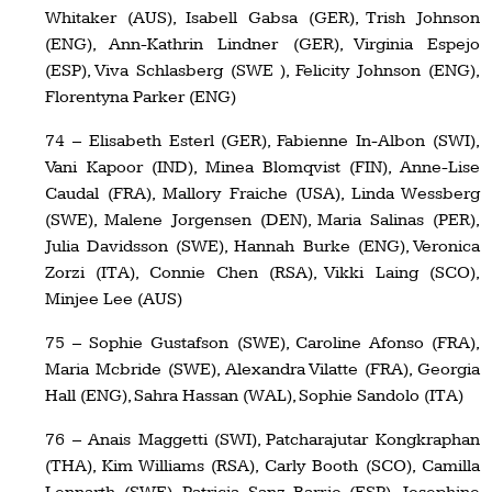
Whitaker (AUS), Isabell Gabsa (GER), Trish Johnson
(ENG), Ann-Kathrin Lindner (GER), Virginia Espejo
(ESP), Viva Schlasberg (SWE ), Felicity Johnson (ENG),
Florentyna Parker (ENG)
74 – Elisabeth Esterl (GER), Fabienne In-Albon (SWI),
Vani Kapoor (IND), Minea Blomqvist (FIN), Anne-Lise
Caudal (FRA), Mallory Fraiche (USA), Linda Wessberg
(SWE), Malene Jorgensen (DEN), Maria Salinas (PER),
Julia Davidsson (SWE), Hannah Burke (ENG), Veronica
Zorzi (ITA), Connie Chen (RSA), Vikki Laing (SCO),
Minjee Lee (AUS)
75 – Sophie Gustafson (SWE), Caroline Afonso (FRA),
Maria Mcbride (SWE), Alexandra Vilatte (FRA), Georgia
Hall (ENG), Sahra Hassan (WAL), Sophie Sandolo (ITA)
76 – Anais Maggetti (SWI), Patcharajutar Kongkraphan
(THA), Kim Williams (RSA), Carly Booth (SCO), Camilla