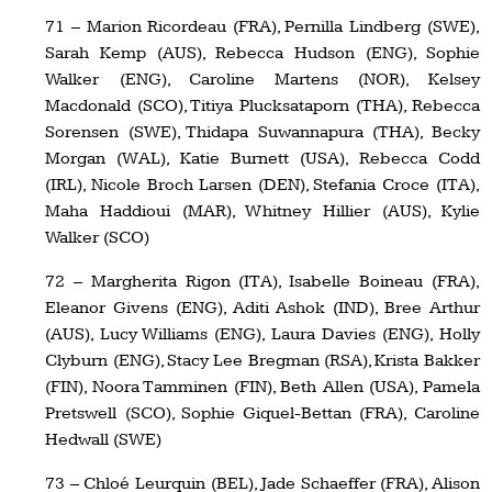
71 – Marion Ricordeau (FRA), Pernilla Lindberg (SWE),
Sarah Kemp (AUS), Rebecca Hudson (ENG), Sophie
Walker (ENG), Caroline Martens (NOR), Kelsey
Macdonald (SCO), Titiya Plucksataporn (THA), Rebecca
Sorensen (SWE), Thidapa Suwannapura (THA), Becky
Morgan (WAL), Katie Burnett (USA), Rebecca Codd
(IRL), Nicole Broch Larsen (DEN), Stefania Croce (ITA),
Maha Haddioui (MAR), Whitney Hillier (AUS), Kylie
Walker (SCO)
72 – Margherita Rigon (ITA), Isabelle Boineau (FRA),
Eleanor Givens (ENG), Aditi Ashok (IND), Bree Arthur
(AUS), Lucy Williams (ENG), Laura Davies (ENG), Holly
Clyburn (ENG), Stacy Lee Bregman (RSA), Krista Bakker
(FIN), Noora Tamminen (FIN), Beth Allen (USA), Pamela
Pretswell (SCO), Sophie Giquel-Bettan (FRA), Caroline
Hedwall (SWE)
73 – Chloé Leurquin (BEL), Jade Schaeffer (FRA), Alison