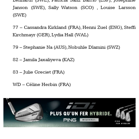
Lennarth (SWE), Patricia Sanz Barrio (ESP), Josephine
Janson (SWE), Sally Watson (SCO) , Louise Larsson
(SWE)
77 – Cassandra Kirkland (FRA), Henni Zuel (ENG), Steffi
Kirchmayr (GER), Lydia Hall (WAL)
79 – Stephanie Na (AUS), Nobuhle Dlamini (SWZ)
82 – Jamila Jaxaliyeva (KAZ)
83 – Julie Greciet (FRA)
WD – Céline Herbin (FRA)