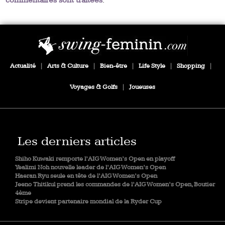
commentaires sont traitées
.
Actualité
|
Arts & Culture
|
Bien-être
|
Life Style
|
Shopping
|
Voyages & Golfs
|
Joueuses
Les derniers articles
Shiho Kuwaki remporte l’AIG Women’s Open en playoff
Yealimi Noh nouvelle leader de l’AIG Women’s Open
Haeran Ryu seule en tête de l’AIG Women’s Open
Jeeno Thitikul prend les commandes de l’AIG Women’s Open, Boutier
4ème
Stripe devient partenaire mondial de la Ryder Cup