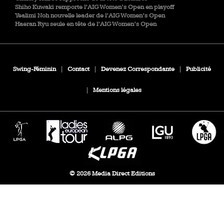
Shiho Kuwaki remporte l’AIG Women’s Open en playoff
Yealimi Noh nouvelle leader de l’AIG Women’s Open
Haeran Ryu seule en tête de l’AIG Women’s Open
Swing-Féminin
|
Contact
|
Devenez Correspondante
|
Publicité
|
Mentions légales
© 2026 Media Direct Editions