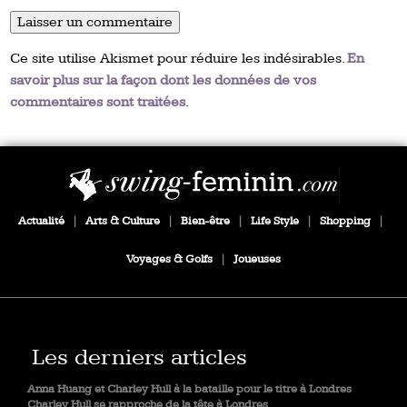
Ce site utilise Akismet pour réduire les indésirables.
En
savoir plus sur la façon dont les données de vos
commentaires sont traitées
.
Actualité
|
Arts & Culture
|
Bien-être
|
Life Style
|
Shopping
|
Voyages & Golfs
|
Joueuses
Les derniers articles
Anna Huang et Charley Hull à la bataille pour le titre à Londres
Charley Hull se rapproche de la tête à Londres