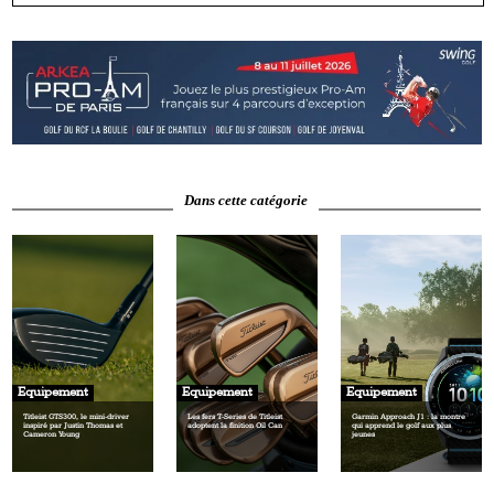
Dans cette catégorie
Equipement
Equipement
Equipement
Titleist GTS300, le mini‑driver
Les fers T‑Series de Titleist
Garmin Approach J1 : la montre
inspiré par Justin Thomas et
adoptent la finition Oil Can
qui apprend le golf aux plus
Cameron Young
jeunes