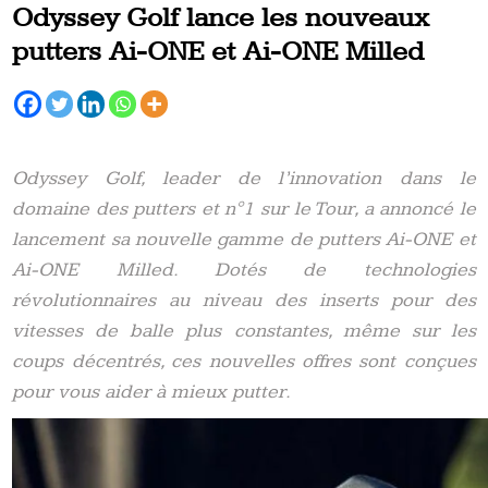
Odyssey Golf lance les nouveaux
putters Ai-ONE et Ai-ONE Milled
Odyssey Golf, leader de l’innovation dans le
domaine des putters et n°1 sur le Tour, a annoncé le
lancement sa nouvelle gamme de putters Ai-ONE et
Ai-ONE Milled. Dotés de technologies
révolutionnaires au niveau des inserts pour des
vitesses de balle plus constantes, même sur les
coups décentrés, ces nouvelles offres sont conçues
pour vous aider à mieux putter.