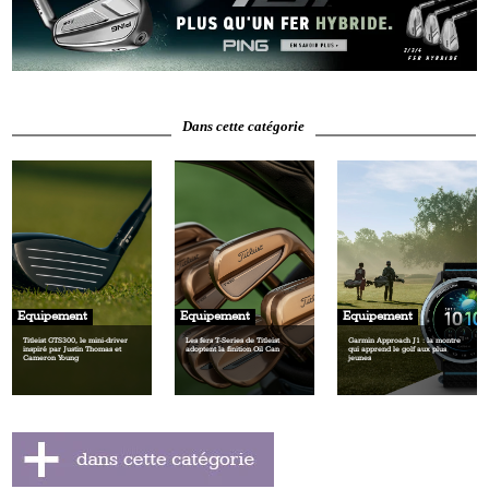
Dans cette catégorie
Equipement
Equipement
Equipement
Titleist GTS300, le mini‑driver
Les fers T‑Series de Titleist
Garmin Approach J1 : la montre
inspiré par Justin Thomas et
adoptent la finition Oil Can
qui apprend le golf aux plus
Cameron Young
jeunes