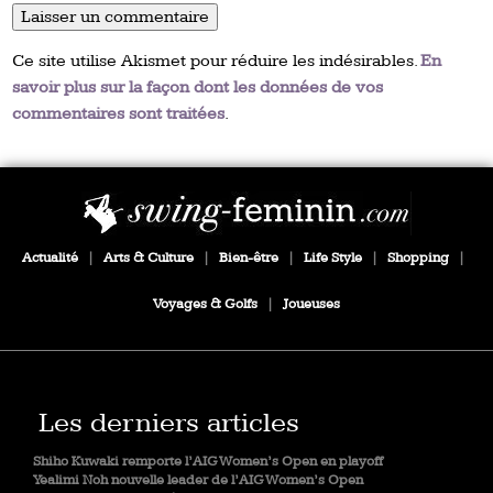
Ce site utilise Akismet pour réduire les indésirables.
En
savoir plus sur la façon dont les données de vos
commentaires sont traitées
.
Actualité
|
Arts & Culture
|
Bien-être
|
Life Style
|
Shopping
|
Voyages & Golfs
|
Joueuses
Les derniers articles
Shiho Kuwaki remporte l’AIG Women’s Open en playoff
Yealimi Noh nouvelle leader de l’AIG Women’s Open