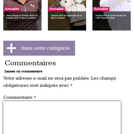
Actualité
Actualité
Actualité
Anna Huang et Charley Hull à la
Charley Hull se rapproche de la
Yealimi Noh nouvelle leader de
bataille pour le titre à Londres
tête à Londres
l’AIG Women’s Open
Commentaires
Laisser un commentaire
Votre adresse e-mail ne sera pas publiée.
Les champs
obligatoires sont indiqués avec
*
Commentaire
*