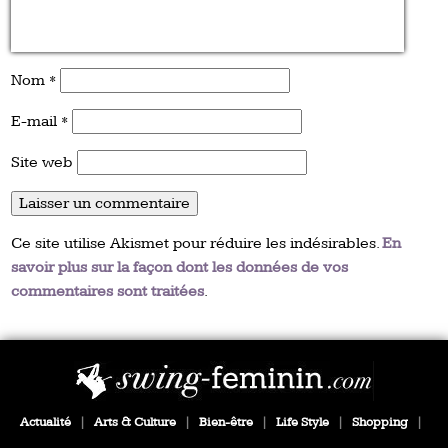
Nom
*
E-mail
*
Site web
Ce site utilise Akismet pour réduire les indésirables.
En
savoir plus sur la façon dont les données de vos
commentaires sont traitées
.
Actualité
|
Arts & Culture
|
Bien-être
|
Life Style
|
Shopping
|