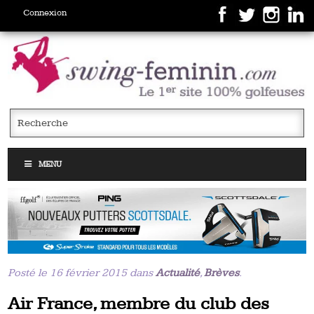
Connexion
MENU
Posté le 16 février 2015 dans
Actualité
,
Brèves
.
Air France, membre du club des