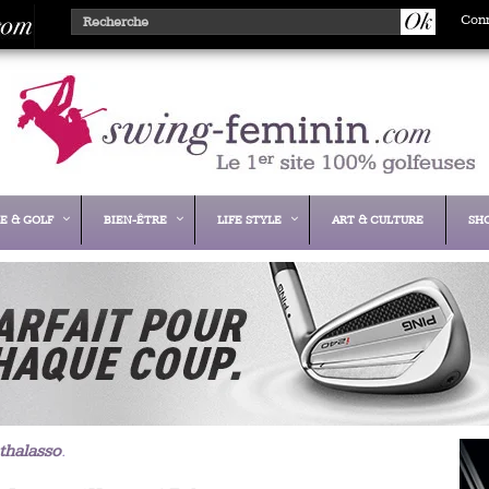
Con
E & GOLF
BIEN-ÊTRE
LIFE STYLE
ART & CULTURE
SH
thalasso
.