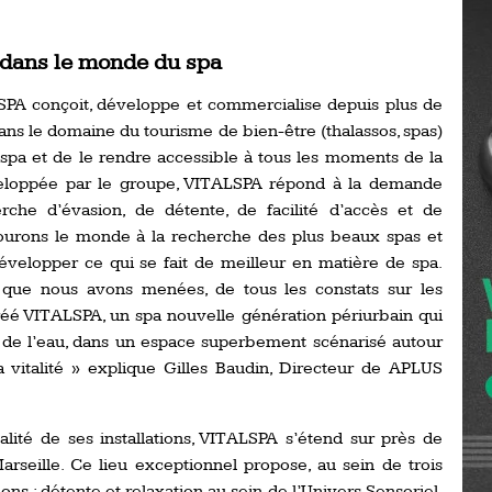
Ro
ev
Ti
e dans le monde du spa
LP
PA conçoit, développe et commercialise depuis plus de
go
Ev
ns le domaine du tourisme de bien-être (thalassos, spas)
Pr
 spa et de le rendre accessible à tous les moments de la
La
veloppée par le groupe, VITALSPA répond à la demande
his
rche d’évasion, de détente, de facilité d’accès et de
rcourons le monde à la recherche des plus beaux spas et
évelopper ce qui se fait de meilleur en matière de spa.
De
Ro
s que nous avons menées, de tous les constats sur les
créé VITALSPA, un spa nouvelle génération périurbain qui
ts de l’eau, dans un espace superbement scénarisé autour
La
de
la vitalité » explique Gilles Baudin, Directeur de APLUS
Ap
nalité de ses installations, VITALSPA s’étend sur près de
Ch
seille. Ce lieu exceptionnel propose, au sein de trois
ons : détente et relaxation au sein de l’Univers Sensoriel,