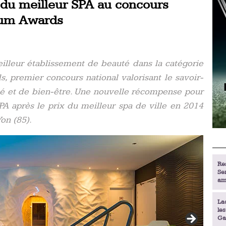
 du meilleur SPA au concours
rum Awards
lleur établissement de beauté dans la catégorie
, premier concours national valorisant le savoir-
té et de bien-être. Une nouvelle récompense pour
après le prix du meilleur spa de ville en 2014
on (85).
Re
Se
am
La
le
Ga