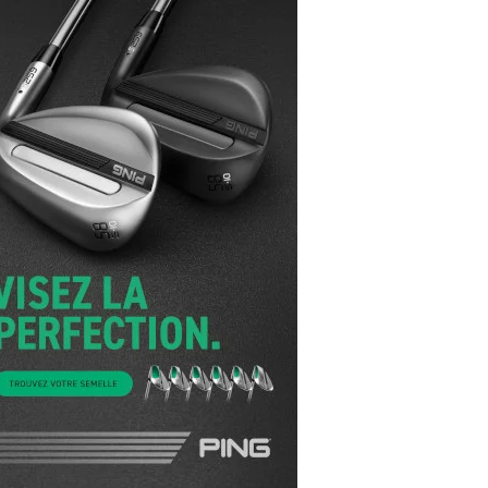
yal Air Maroc Golf & Padel Cup : le nouvel
ent sport et networking
ger Woods se retire du Genesis Invitational
GA Tour 2026 : une saison record pour le
lf féminin
ian Resort Golf Club : Saison 2 du
ogramme Performance
dies European Tour 2026 : une saison
torique sur cinq continents
bout en Bouts prolonge la Fashion Week à
land-Garros
coste Ladies Open 2025 : Céline Boutier
 retour à Deauville
hrodite Hills Team Cup 2025 : de retour a
ypre