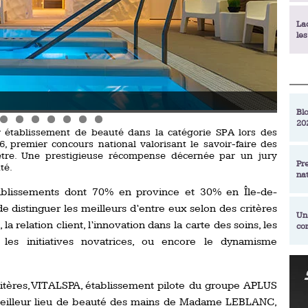
La
le
La
déc
Photo
Blo
20
En
 établissement de beauté dans la catégorie SPA lors des
de
 premier concours national valorisant le savoir-faire des
être. Une prestigieuse récompense décernée par un jury
Pr
té.
na
La
qu
ablissements dont 70% en province et 30% en Île-de-
de distinguer les meilleurs d’entre eux selon des critères
Un
 la relation client, l’innovation dans la carte des soins, les
co
Ac
les initiatives novatrices, ou encore le dynamisme
un
Re
Se
Am
am
ritères, VITALSPA, établissement pilote du groupe APLUS
ex
eilleur lieu de beauté des mains de Madame LEBLANC,