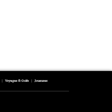
|
Voyages & Golfs
|
Joueuses