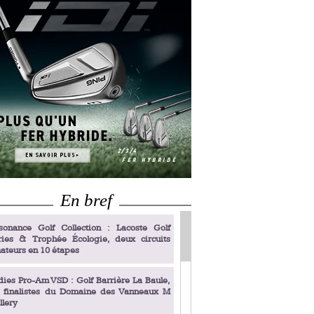
En bref
sonance Golf Collection : Lacoste Golf
ries & Trophée Écologie, deux circuits
ateurs en 10 étapes
dies Pro-Am VSD : Golf Barrière La Baule,
s finalistes du Domaine des Vanneaux M
llery