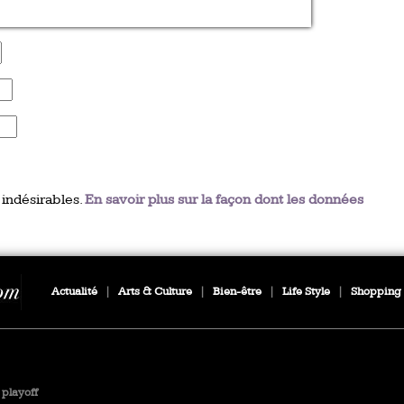
 indésirables.
En savoir plus sur la façon dont les données
Actualité
|
Arts & Culture
|
Bien-être
|
Life Style
|
Shopping
playoff