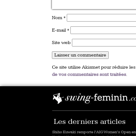
Nom
*
E-mail
*
Site web
Ce site utilise Akismet pour réduire les
de vos commentaires sont traitées
.
Les derniers articles
Shiho Kuwaki remporte l’AIG Women’s Open en 