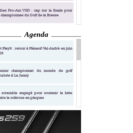
dies Pro-Am VSD : cap sur la finale pour
s championnes du Golf de la Bresse
Agenda
dies Pro-Am VSD : Golf du Prieuré, elles
rochent leur billet pour la finale
 : D.R.
t Play9 : retour à Pléneuf‑Val‑André en juin
26
fin un livre de golf pensé pour les femmes
 plus de 50 ans
emier championnat du monde de golf
turiste à La Jenny
dies Pro-Am VSD : les premières
alifiées
 scramble engagé pour soutenir la lutte
ntre la sclérose en plaques
adémie Golf Barrière Julien Xanthopoulos,
e signature pédagogique
sonance Golf Collection : Lacoste Golf
ries & Trophée Écologie, deux circuits
undi Evian Championship, de nouvelles
ateurs en 10 étapes
périences immersives