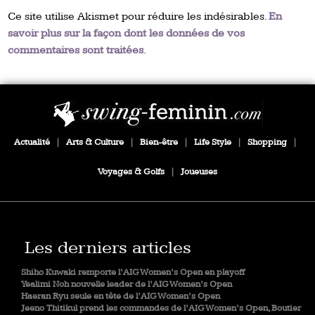
Ce site utilise Akismet pour réduire les indésirables.
En
savoir plus sur la façon dont les données de vos
commentaires sont traitées
.
Actualité
|
Arts & Culture
|
Bien-être
|
Life Style
|
Shopping
|
Voyages & Golfs
|
Joueuses
Les derniers articles
Shiho Kuwaki remporte l’AIG Women’s Open en playoff
Yealimi Noh nouvelle leader de l’AIG Women’s Open
Haeran Ryu seule en tête de l’AIG Women’s Open
Jeeno Thitikul prend les commandes de l’AIG Women’s Open, Boutier