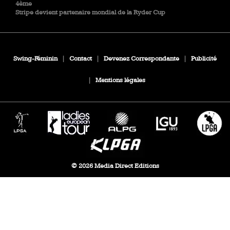
4ème
Stripe devient partenaire mondial de la Ryder Cup
Swing-Féminin
|
Contact
|
Devenez Correspondante
|
Publicité
|
Mentions légales
© 2026 Media Direct Editions