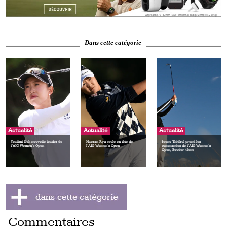
Dans cette catégorie
Actualité
Actualité
Actualité
Yealimi Noh nouvelle leader de
Haeran Ryu seule en tête de
Jeeno Thitikul prend les
l’AIG Women’s Open
l’AIG Women’s Open
commandes de l’AIG Women’s
Open, Boutier 4ème
Commentaires