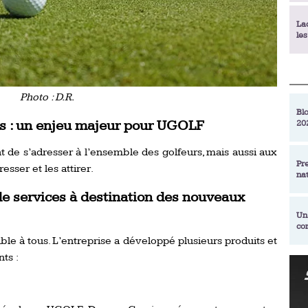
La
le
La
déc
Photo : D.R.
Blo
s : un enjeu majeur pour UGOLF
20
En
de
 de s’adresser à l’ensemble des golfeurs, mais aussi aux
Pr
esser et les attirer.
na
La
qu
de services à destination des nouveaux
Un
co
Ac
le à tous. L’entreprise a développé plusieurs produits et
un
ts :
Re
Se
Am
am
ex