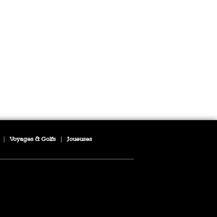
|
Voyages & Golfs
|
Joueuses