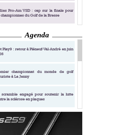
dies Pro-Am VSD : cap sur la finale pour
s championnes du Golf de la Bresse
Agenda
dies Pro-Am VSD : Golf du Prieuré, elles
rochent leur billet pour la finale
t Play9 : retour à Pléneuf‑Val‑André en juin
26
fin un livre de golf pensé pour les femmes
 plus de 50 ans
emier championnat du monde de golf
turiste à La Jenny
dies Pro-Am VSD : les premières
alifiées
 scramble engagé pour soutenir la lutte
ntre la sclérose en plaques
adémie Golf Barrière Julien Xanthopoulos,
e signature pédagogique
sonance Golf Collection : Lacoste Golf
ries & Trophée Écologie, deux circuits
undi Evian Championship, de nouvelles
ateurs en 10 étapes
périences immersives