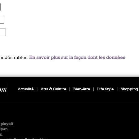
 indésirables.
En savoir plus sur la façon dont les données
Actualité
|
Arts & Culture
|
Bien-être
|
Life Style
|
Shopping
playoff
Open
en