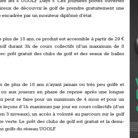
ée les « UGOLF Days ». Ces journées portes ouvertes
Ro
ireux de découvrir le golf de prendre gratuitement une
ev
Ti
us) encadrée par un moniteur diplômé d’état.
LP
go
Ev
plus de 18 ans, ce produit est accessible à partir de 29 €
Pr
golf durant 3h de cours collectifs (d’un maximum de 8
La
ec prêt gratuit des clubs de golf et des seaux de balles
his
De
Ro
rs de plus de 18 ans n’ayant jamais ou très peu golfé et
te, ou aux joueurs en phase de reprise après une longue
La
ion peut se faire pour un minimum de 4 mois et pour un
de
leçons d’1h maximum par jour en cours collectifs (d’un
3 niveaux), un accès à volonté au parcours sur le golf
Ap
te verte. Le prêt des clubs de golf est gratuit et la demi-
Ch
ins golfs du réseau UGOLF.