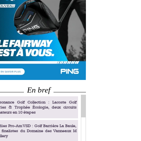
En bref
sonance Golf Collection : Lacoste Golf
ries & Trophée Écologie, deux circuits
ateurs en 10 étapes
dies Pro-Am VSD : Golf Barrière La Baule,
s finalistes du Domaine des Vanneaux M
llery