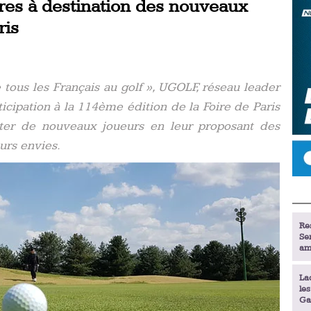
res à destination des nouveaux
ris
 tous les Français au golf », UGOLF, réseau leader
icipation à la 114ème édition de la Foire de Paris
uter de nouveaux joueurs en leur proposant des
urs envies.
Re
Se
am
La
le
Ga