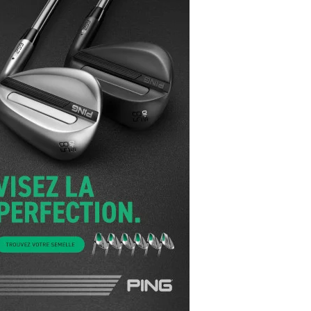
yal Air Maroc Golf & Padel Cup : le nouvel
ent sport et networking
ger Woods se retire du Genesis Invitational
GA Tour 2026 : une saison record pour le
lf féminin
ian Resort Golf Club : Saison 2 du
ogramme Performance
dies European Tour 2026 : une saison
torique sur cinq continents
bout en Bouts prolonge la Fashion Week à
land-Garros
coste Ladies Open 2025 : Céline Boutier
 retour à Deauville
hrodite Hills Team Cup 2025 : de retour a
ypre