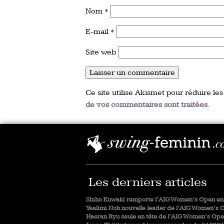
Nom
*
E-mail
*
Site web
Ce site utilise Akismet pour réduire les
de vos commentaires sont traitées
.
Les derniers articles
Shiho Kuwaki remporte l’AIG Women’s Open en 
Yealimi Noh nouvelle leader de l’AIG Women’s 
Haeran Ryu seule en tête de l’AIG Women’s Op