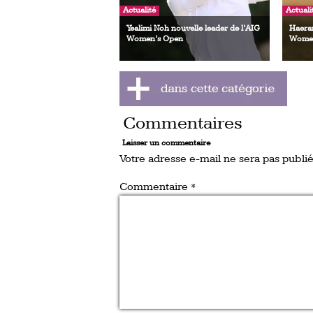
Actualité
Actuali
Yealimi Noh nouvelle leader de l’AIG
Haeran
Women’s Open
Women
Commentaires
Laisser un commentaire
Votre adresse e-mail ne sera pas publié
Commentaire
*