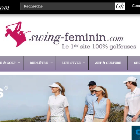
Con
E & GOLF
BIEN-ÊTRE
LIFE STYLE
ART & CULTURE
SH