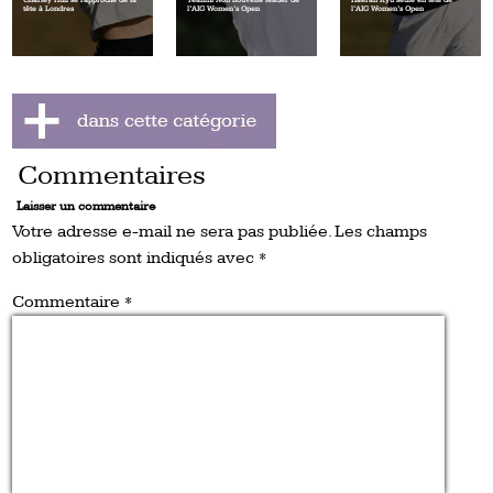
Charley Hull se rapproche de la
Yealimi Noh nouvelle leader de
Haeran Ryu seule en tête de
tête à Londres
l’AIG Women’s Open
l’AIG Women’s Open
Commentaires
Laisser un commentaire
Votre adresse e-mail ne sera pas publiée.
Les champs
obligatoires sont indiqués avec
*
Commentaire
*