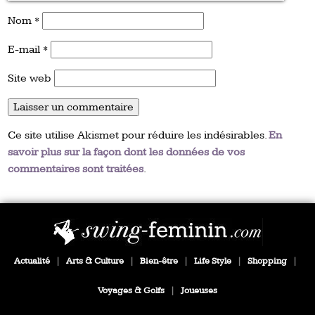
Nom
*
E-mail
*
Site web
Ce site utilise Akismet pour réduire les indésirables.
En
savoir plus sur la façon dont les données de vos
commentaires sont traitées
.
Actualité
|
Arts & Culture
|
Bien-être
|
Life Style
|
Shopping
|
Voyages & Golfs
|
Joueuses