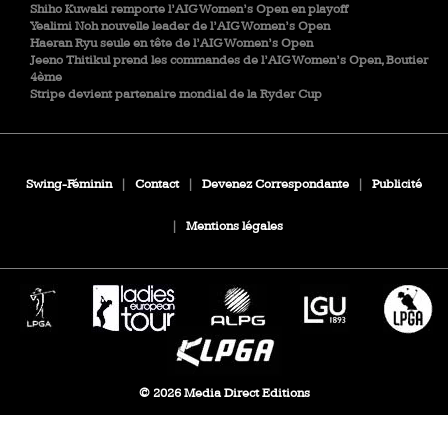
Shiho Kuwaki remporte l’AIG Women’s Open en playoff
Yealimi Noh nouvelle leader de l’AIG Women’s Open
Haeran Ryu seule en tête de l’AIG Women’s Open
Jeeno Thitikul prend les commandes de l’AIG Women’s Open, Boutier
4ème
Stripe devient partenaire mondial de la Ryder Cup
Swing-Féminin
|
Contact
|
Devenez Correspondante
|
Publicité
|
Mentions légales
© 2026 Media Direct Editions