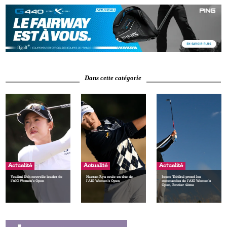
Dans cette catégorie
Actualité
Actualité
Actualité
Yealimi Noh nouvelle leader de
Haeran Ryu seule en tête de
Jeeno Thitikul prend les
l’AIG Women’s Open
l’AIG Women’s Open
commandes de l’AIG Women’s
Open, Boutier 4ème