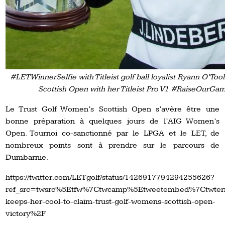
#LETWinnerSelfie with Titleist golf ball loyalist Ryann O’T
Scottish Open with her Titleist Pro V1 #RaiseOurG
Le Trust Golf Women’s Scottish Open s’avère être une
bonne préparation à quelques jours de l’AIG Women’s
Open. Tournoi co-sanctionné par le LPGA et le LET, de
nombreux points sont à prendre sur le parcours de
Dumbarnie.
https://twitter.com/LETgolf/status/1426917794294255626?
ref_src=twsrc%5Etfw%7Ctwcamp%5Etweetembed%7Ctwter
keeps-her-cool-to-claim-trust-golf-womens-scottish-open-
victory%2F