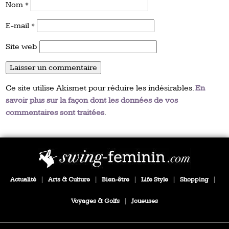
Nom
*
E-mail
*
Site web
Ce site utilise Akismet pour réduire les indésirables.
En
savoir plus sur la façon dont les données de vos
commentaires sont traitées
.
Actualité
|
Arts & Culture
|
Bien-être
|
Life Style
|
Shopping
|
Voyages & Golfs
|
Joueuses