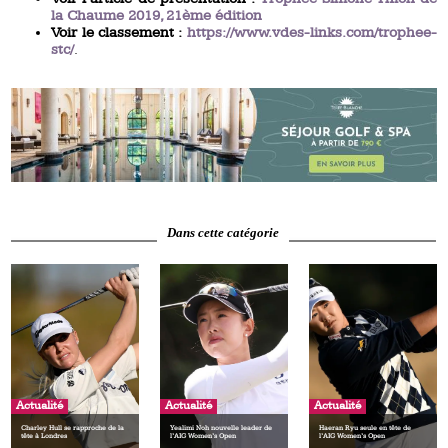
la Chaume 2019, 21ème édition
Voir le classement :
https://www.vdes-links.com/trophee-
stc/
.
Dans cette catégorie
Actualité
Actualité
Actualité
Charley Hull se rapproche de la
Yealimi Noh nouvelle leader de
Haeran Ryu seule en tête de
tête à Londres
l’AIG Women’s Open
l’AIG Women’s Open