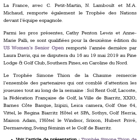
La France, avec C. Petit-Martin, N. Lamboult et M.A.
Michaud, remporte également le Trophée des Nations
devant l’équipe espagnole.
Parmi les pros présentes, Cathy Penton Lewis et Anne-
Marie Palli, se sont qualifiées pour la deuxième édition du
US Women’s Senior Open
remporté l’année dernière par
Laura Davis, qui se disputera du 16 au 19 mai 2019 au Pine
Lodge & Golf Club, Southern Pines, en Caroline du Nord.
Le Trophée Simone Thion de la Chaume remercie
l‘ensemble des partenaires qui ont comblé d’attention les
joueuses tout au long de la semaine : Sol Rent Golf, Lacoste,
la Fédération Française de Golf, la Ville de Biarritz, XXIO,
Barnes Côte Basque, Izipizi, Leica camera, Golf One 64,
Vittel, le Regina Biarritz Hôtel et SPA, Sothys, Golf Herria,
Maison Adam, l’Hôtel le Windsor, Srixon, Hubert Privé,
Dermaswing, Swing féminin et le Golf de Biarritz.
Voir l’article de présentation :
Trophée Simone Thion de