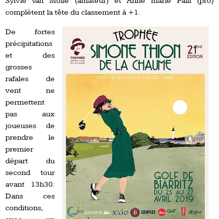
Sylvie Van Molle (amateur) et Anne marie Palli (pro)
complètent la tête du classement à +1.
De fortes
précipitations
et des
grosses
rafales de
vent ne
permettent
pas aux
joueuses de
prendre le
premier
départ du
second tour
avant 13h30.
Dans ces
conditions,