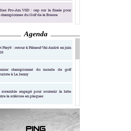
dies Pro-Am VSD : cap sur la finale pour
s championnes du Golf de la Bresse
Agenda
dies Pro-Am VSD : Golf du Prieuré, elles
rochent leur billet pour la finale
t Play9 : retour à Pléneuf‑Val‑André en juin
26
fin un livre de golf pensé pour les femmes
 plus de 50 ans
emier championnat du monde de golf
turiste à La Jenny
dies Pro-Am VSD : les premières
alifiées
 scramble engagé pour soutenir la lutte
ntre la sclérose en plaques
adémie Golf Barrière Julien Xanthopoulos,
e signature pédagogique
sonance Golf Collection : Lacoste Golf
ries & Trophée Écologie, deux circuits
undi Evian Championship, de nouvelles
ateurs en 10 étapes
périences immersives