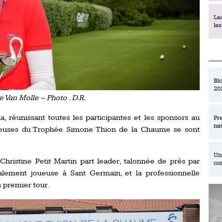
La
le
La
déc
Blo
20
En
e Van Molle – Photo . D.R.
de
a, réunissant toutes les participantes et les sponsors au
Pr
na
joueuses du Trophée Simone Thion de la Chaume se sont
La
qu
Un
Christine Petit Martin part leader, talonnée de près par
co
Ac
alement joueuse à Sant Germain, et la professionnelle
un
u premier tour.
Re
Se
Am
am
ex