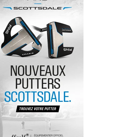
yal Air Maroc Golf & Padel Cup : le nouvel
ent sport et networking
ger Woods se retire du Genesis Invitational
GA Tour 2026 : une saison record pour le
lf féminin
ian Resort Golf Club : Saison 2 du
ogramme Performance
dies European Tour 2026 : une saison
torique sur cinq continents
bout en Bouts prolonge la Fashion Week à
land-Garros
coste Ladies Open 2025 : Céline Boutier
 retour à Deauville
hrodite Hills Team Cup 2025 : de retour a
ypre