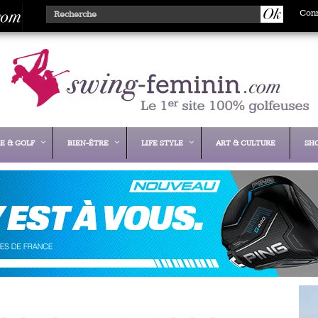
Con
E & GOLF
BIEN-ÊTRE
LIFE STYLE
ART & CULTURE
SH