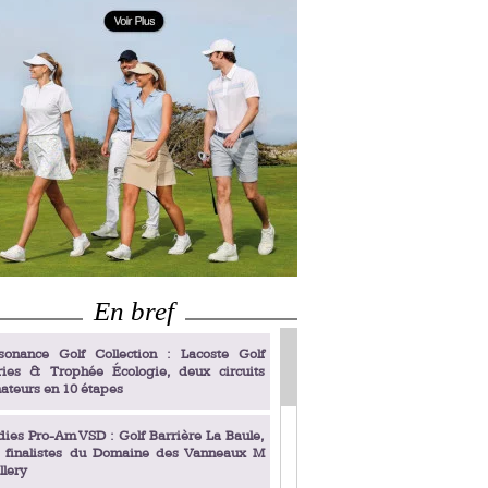
En bref
sonance Golf Collection : Lacoste Golf
ries & Trophée Écologie, deux circuits
ateurs en 10 étapes
dies Pro-Am VSD : Golf Barrière La Baule,
s finalistes du Domaine des Vanneaux M
llery