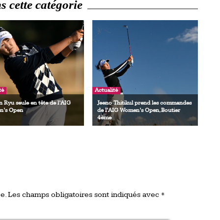
 cette catégorie
té
Actualité
 Ryu seule en tête de l’AIG
Jeeno Thitikul prend les commandes
’s Open
de l’AIG Women’s Open, Boutier
4ème
e.
Les champs obligatoires sont indiqués avec
*