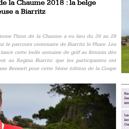
e la Chaume 2018 : la belge
euse a Biarritz
mone Thion de la Chaume a eu lieu du 26 au 28
ur le parcours centenaire de Biarritz le Phare. Les
lancé cette belle semaine de golf au féminin dès
ent au Regina Biarritz que les participantes ont
 Jane Bennett pour cette 5ème édition de la Coupe
Re
Se
am
La
le
Ga