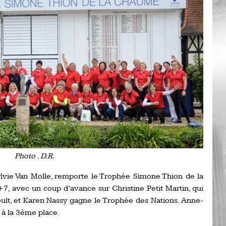
Ro
ev
Ti
LP
go
Ev
Pr
La
his
De
Ro
Photo . D.R.
La
de
Sylvie Van Molle, remporte le Trophée Simone Thion de la
7, avec un coup d’avance sur Christine Petit Martin, qui
Ap
lt, et Karen Nassy gagne le Trophée des Nations. Anne-
Ch
 à la 3ème place.