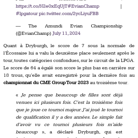
https://t.co/N2e0xEqUjT
#EvianChamp
|
#lpgatour
pic.twitter.com/2ycLiyuFBB
— The Amundi Evian Championship
(@EvianChamp)
July 11, 2024
Quant à Dryburgh, le score de 7 sous la normale de
l’Écossaise lui a valu la deuxième place seulement après le
tour, toutes catégories confondues, sur le circuit de la LPGA.
Le score de 64 a égalé son score le plus bas en carrière sur
18 trous, qu’elle avait enregistré pour la dernière fois au
championnat du CME Group Tour 2023
au troisième tour.
«
Je pense que beaucoup de filles sont déjà
venues ici plusieurs fois. C’est la troisième fois
que je joue ce tournoi majeur. J’ai joué le tournoi
de qualification il y a des années. Le simple fait
d’avoir vu ce tournoi plusieurs fois m’aide
beaucoup
», a déclaré Dryburgh, qui est