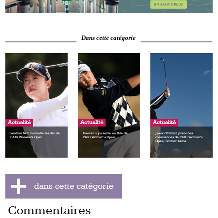
Dans cette catégorie
Actualité
Actualité
Actualité
Yealimi Noh nouvelle leader de
Haeran Ryu seule en tête de
Jeeno Thitikul prend les
l’AIG Women’s Open
l’AIG Women’s Open
commandes de l’AIG Women’s
Open, Boutier 4ème
Commentaires