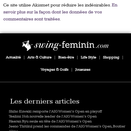
Ce site utilise Akismet pour réduire les indésirables.
En
savoir plus sur la façon dont les données de vos
commentaires sont traitées
.
Actualité
|
Arts & Culture
|
Bien-être
|
Life Style
|
Shopping
|
Voyages & Golfs
|
Joueuses
Les derniers articles
Shiho Kuwaki remporte l’AIG Women’s Open en playoff
Yealimi Noh nouvelle leader de l’AIG Women’s Open
Haeran Ryu seule en tête de l’AIG Women’s Open
Jeeno Thitikul prend les commandes de l’AIG Women’s Open, Boutier