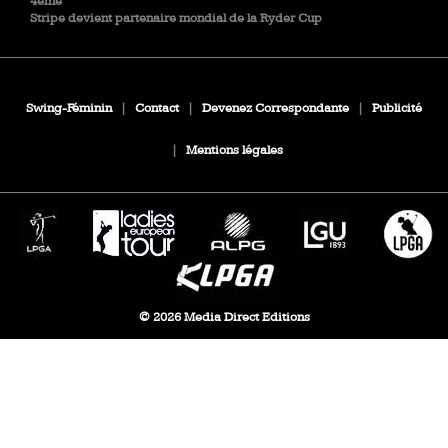
4ème
Stripe devient partenaire mondial de la Ryder Cup
Swing-Féminin
|
Contact
|
Devenez Correspondante
|
Publicité
|
Mentions légales
© 2026 Media Direct Editions