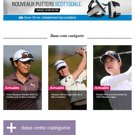
Dans cette catégorie
Actualité
Actualité
Actualité
Anna Huang et Charley Hull à la
Charley Hull se rapproche de la
Yealimi Noh nouvelle leader de
bataille pour le titre à Londres
tête à Londres
l’AIG Women’s Open