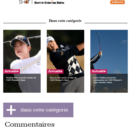
Dans cette catégorie
Actualité
Actualité
Actualité
Yealimi Noh nouvelle leader de
Haeran Ryu seule en tête de
Jeeno Thitikul prend les
l’AIG Women’s Open
l’AIG Women’s Open
commandes de l’AIG Women’s
Open, Boutier 4ème
Commentaires