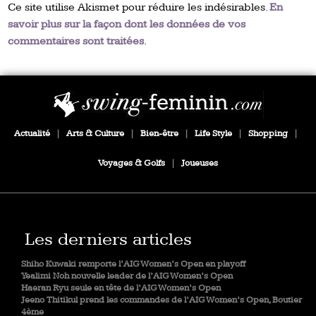
Ce site utilise Akismet pour réduire les indésirables.
En
savoir plus sur la façon dont les données de vos
commentaires sont traitées
.
Actualité
|
Arts & Culture
|
Bien-être
|
Life Style
|
Shopping
|
Voyages & Golfs
|
Joueuses
Les derniers articles
Shiho Kuwaki remporte l’AIG Women’s Open en playoff
Yealimi Noh nouvelle leader de l’AIG Women’s Open
Haeran Ryu seule en tête de l’AIG Women’s Open
Jeeno Thitikul prend les commandes de l’AIG Women’s Open, Boutier
4ème