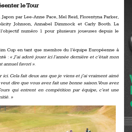
ésenter le Tour
Ro
ev
Ti
au Japon par Lee-Anne Pace, Mel Reid, Florentyna Parker,
, Felicity Johnson, Annabel Dimmock et Carly Booth. La
LP
 l’objectif numéro 1 pour plusieurs joueuses depuis le
go
Ev
Pr
La
olheim Cup en tant que membre du l’équipe Européenne à
his
nté :
« J’ai adoré jouer ici l’année dernière et c’était mon
t annuel favori »
.
De
 ici. Cela fait deux ans que je viens et j’ai vraiment aimé
Ro
i veut dire que vous avez fait une bonne saison. Vous avez
Tours qui entrent en compétition par équipe, c’est une
La
itié. »
de
Ap
Ch