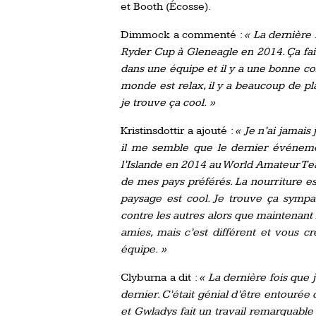
et Booth (
Écosse
).
Dimmock a commenté :
« La dernière f
Ryder Cup à Gleneagle en 2014. Ça fait
dans une équipe et il y a une bonne coh
monde est relax, il y a beaucoup de pl
je trouve ça cool. »
Kristinsdottir a ajouté :
« Je n’ai jamais
il me semble que le dernier événemen
l’Islande en 2014 au World Amateur Te
de mes pays préférés. La nourriture es
paysage est cool. Je trouve ça symp
contre les autres alors que maintenant
amies, mais c’est différent et vous cr
équipe. »
Clyburna a dit :
« La dernière fois que j
dernier. C’était génial d’être entourée
et Gwladys fait un travail remarquable