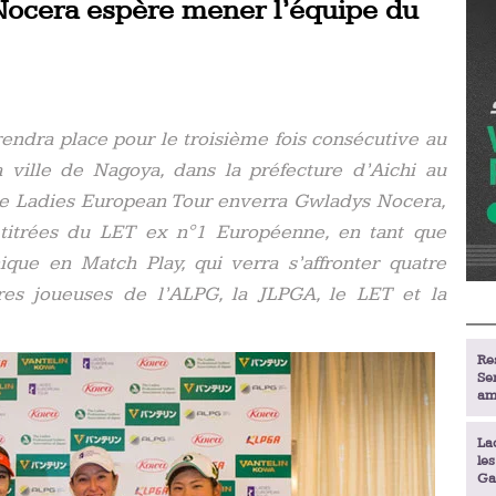
Nocera espère mener l’équipe du
ndra place pour le troisième fois consécutive au
 ville de Nagoya, dans la préfecture d’Aichi au
Le Ladies European Tour enverra Gwladys Nocera,
 titrées du LET ex n°1 Européenne, en tant que
que en Match Play, qui verra s’affronter quatre
es joueuses de l’ALPG, la JLPGA, le LET et la
Re
Se
am
La
le
Ga