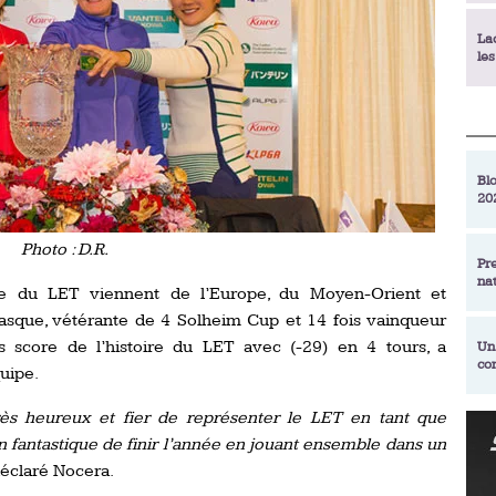
La
le
La
déc
Blo
20
En
de
Photo : D.R.
Pr
na
La
ipe du LET viennent de l’Europe, du Moyen-Orient et
qu
Basque, vétérante de 4 Solheim Cup et 14 fois vainqueur
s score de l’histoire du LET avec (-29) en 4 tours, a
Un
co
Ac
uipe.
un
ès heureux et fier de représenter le LET en tant que
Re
Se
 fantastique de finir l’année en jouant ensemble dans un
Am
am
 déclaré Nocera.
ex