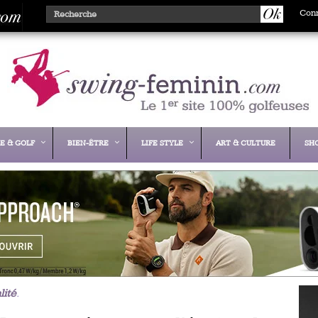
Con
E & GOLF
BIEN-ÊTRE
LIFE STYLE
ART & CULTURE
SH
lité
.