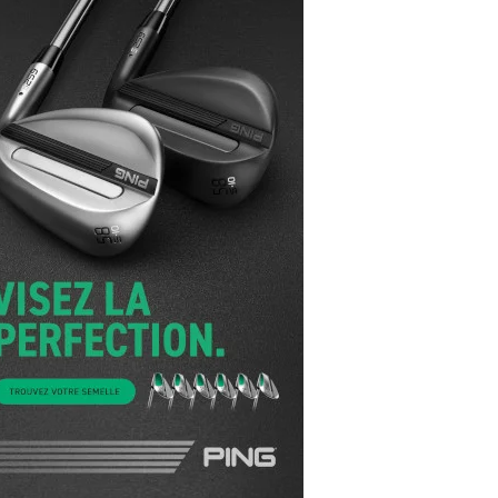
yal Air Maroc Golf & Padel Cup : le nouvel
ent sport et networking
ger Woods se retire du Genesis Invitational
GA Tour 2026 : une saison record pour le
lf féminin
ian Resort Golf Club : Saison 2 du
ogramme Performance
dies European Tour 2026 : une saison
torique sur cinq continents
bout en Bouts prolonge la Fashion Week à
land-Garros
coste Ladies Open 2025 : Céline Boutier
 retour à Deauville
hrodite Hills Team Cup 2025 : de retour a
ypre