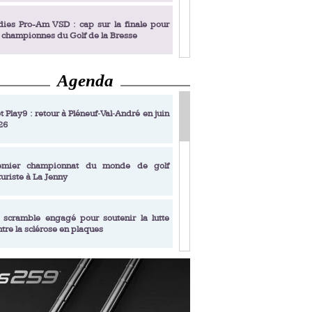
dies Pro-Am VSD : cap sur la finale pour
s championnes du Golf de la Bresse
Agenda
dies Pro-Am VSD : Golf du Prieuré, elles
rochent leur billet pour la finale
t Play9 : retour à Pléneuf‑Val‑André en juin
26
fin un livre de golf pensé pour les femmes
 plus de 50 ans
emier championnat du monde de golf
turiste à La Jenny
dies Pro-Am VSD : les premières
alifiées
 scramble engagé pour soutenir la lutte
ntre la sclérose en plaques
adémie Golf Barrière Julien Xanthopoulos,
e signature pédagogique
sonance Golf Collection : Lacoste Golf
ries & Trophée Écologie, deux circuits
undi Evian Championship, de nouvelles
ateurs en 10 étapes
périences immersives