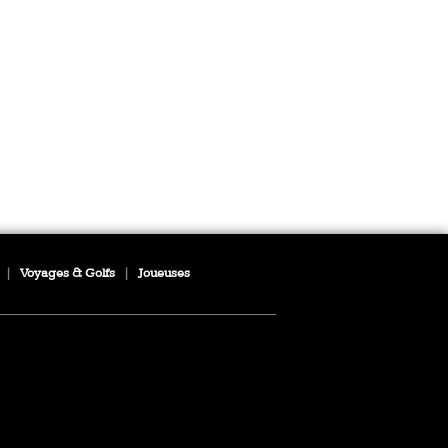
|
Voyages & Golfs
|
Joueuses