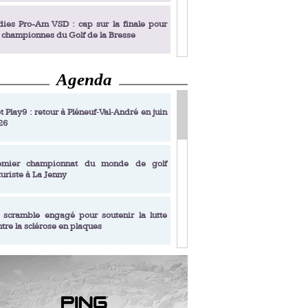
dies Pro-Am VSD : cap sur la finale pour
s championnes du Golf de la Bresse
Agenda
dies Pro-Am VSD : Golf du Prieuré, elles
 du Riou - Pro-Am 2017 du Terre Blanche Ladies Open Photo : ©TP
rochent leur billet pour la finale
t Play9 : retour à Pléneuf‑Val‑André en juin
26
fin un livre de golf pensé pour les femmes
 plus de 50 ans
emier championnat du monde de golf
turiste à La Jenny
dies Pro-Am VSD : les premières
alifiées
 scramble engagé pour soutenir la lutte
ntre la sclérose en plaques
adémie Golf Barrière Julien Xanthopoulos,
e signature pédagogique
sonance Golf Collection : Lacoste Golf
ries & Trophée Écologie, deux circuits
undi Evian Championship, de nouvelles
ateurs en 10 étapes
périences immersives