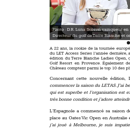
to : ©TPlassais/Swing-
Photo : D.R. Luna Sobron vainqueur en
Directeur du golf de Terre Blanche et 
A 22 ans, la rookie de la tournée europ
du LET Access Series l’année dernière, a
édition du Terre Blanche Ladies Open, q
Golf Resort en Provence. Également de
Château comptent parmi le top 10 des p
Concernant cette nouvelle édition,
commencer la saison du LETAS. J’ai be
qui est superbe et l’organisation est e
très bonne condition et j’adore atteind
L’Espagnole a commencé sa saison d
place au Oates Vic Open en Australie e
j’ai joué à Melbourne, je suis impa