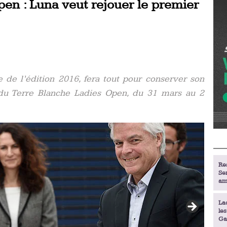
en : Luna veut rejouer le premier
 de l’édition 2016, fera tout pour conserver son
n du Terre Blanche Ladies Open, du 31 mars au 2
Re
Se
am
La
le
Ga