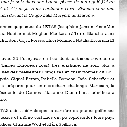
 que je suis dans une bonne phase de mon golf. J’ai eu
Ro
7 et 71) et je veux continuer. Terre Blanche sera une
ev
Ti
ition devant la Coupe Lalla Meryem au Maroc ».
LP
ciennes gagnantes du LETAS Josephine Janson, Anne Van
go
Ev
ana Nuutinen et Meghan MacLaren à Terre Blanche, ainsi
Pr
ET, dont Cajsa Persson, Inci Mehmet, Natalia Escuriola Et
La
his
, avec 36 Françaises en lice, dont certaines, sevrées de
(Ladies European Tour) très élastique, ne sont plus à
De
nes des meilleures Françaises et championnes du LET
Ro
ie Giquel-Bettan, Isabelle Boineau, Jade Schaeffer et
e préparer pour leur prochain challenge Marocain, la
La
ésidente de Cannes, l’italienne Diana Luna, bénéficiera
de
ile.
TAS aide à développer la carrière de jeunes golfeuses
Ap
Ch
éussies et même certaines ont pu représenter leurs pays
ioui, Christine Wolf et Klára Spilková.