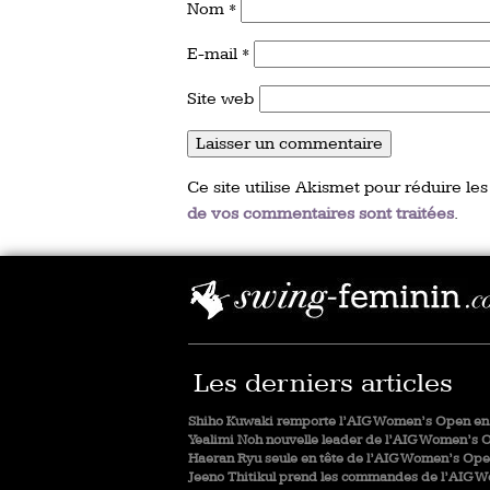
Nom
*
E-mail
*
Site web
Ce site utilise Akismet pour réduire les
de vos commentaires sont traitées
.
Les derniers articles
Shiho Kuwaki remporte l’AIG Women’s Open en 
Yealimi Noh nouvelle leader de l’AIG Women’s 
Haeran Ryu seule en tête de l’AIG Women’s Op
Jeeno Thitikul prend les commandes de l’AIG 