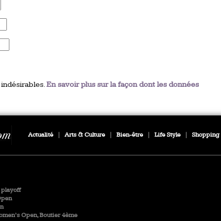
 indésirables.
En savoir plus sur la façon dont les données
Actualité
|
Arts & Culture
|
Bien-être
|
Life Style
|
Shopping
playoff
Open
en
Women’s Open, Boutier 4ème