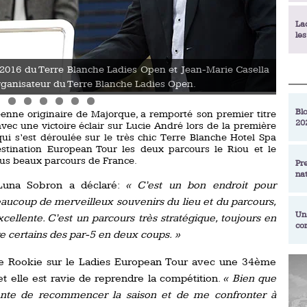
La
le
 2016 du Terre Blanche Ladies Open et Jean-Marie Casella
La
organisateur du Terre Blanche Ladies Open.
Golf
déc
Blo
éenne originaire de Majorque, a remporté son premier titre
20
vec une victoire éclair sur Lucie André lors de la première
En
ui s’est déroulée sur le très chic Terre Blanche Hotel Spa
de
stination European Tour les deux parcours le Riou et le
lus beaux parcours de France.
Pr
na
La
 Luna Sobron a déclaré:
« C’est un bon endroit pour
qu
aucoup de merveilleux souvenirs du lieu et du parcours,
Un
xcellente. C’est un parcours très stratégique, toujours en
co
Ac
re certains des par-5 en deux coups. »
un
Re
e Rookie sur le Ladies European Tour avec une 34ème
Se
t elle est ravie de reprendre la compétition.
« Bien que
Am
am
ex
tiente de recommencer la saison et de me confronter à