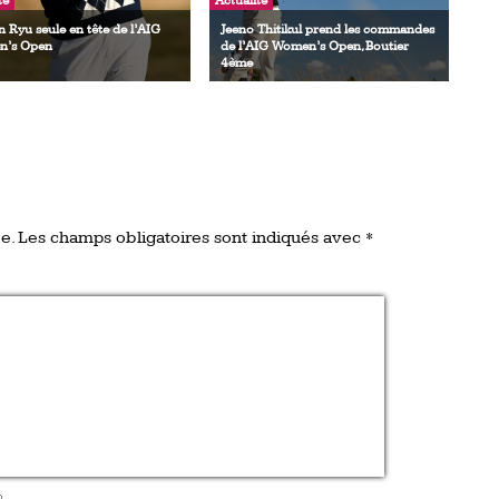
té
Actualité
 Ryu seule en tête de l’AIG
Jeeno Thitikul prend les commandes
’s Open
de l’AIG Women’s Open, Boutier
4ème
e.
Les champs obligatoires sont indiqués avec
*