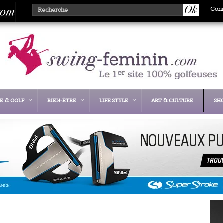
Con
E & GOLF
BIEN-ÊTRE
LIFE STYLE
ART & CULTURE
SH