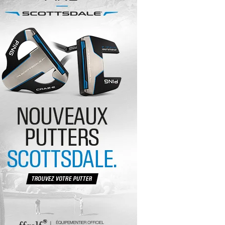
yal Air Maroc Golf & Padel Cup : le nouvel
ent sport et networking
ger Woods se retire du Genesis Invitational
GA Tour 2026 : une saison record pour le
lf féminin
ian Resort Golf Club : Saison 2 du
ogramme Performance
dies European Tour 2026 : une saison
torique sur cinq continents
bout en Bouts prolonge la Fashion Week à
land-Garros
coste Ladies Open 2025 : Céline Boutier
 retour à Deauville
hrodite Hills Team Cup 2025 : de retour a
ypre