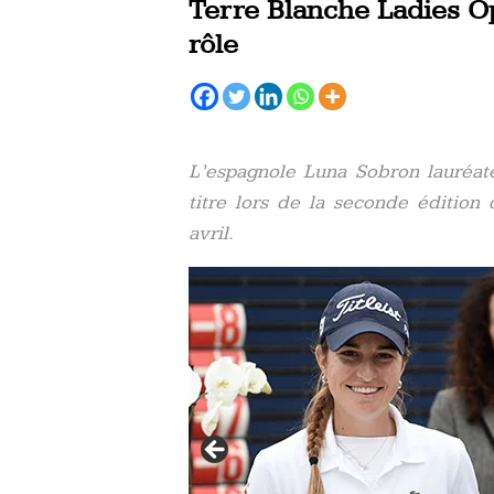
Terre Blanche Ladies Op
rôle
L’espagnole Luna Sobron lauréate
titre lors de la seconde éditio
avril.