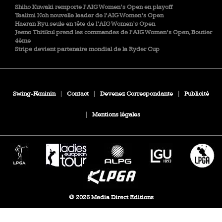
Shiho Kuwaki remporte l’AIG Women’s Open en playoff
Yealimi Noh nouvelle leader de l’AIG Women’s Open
Haeran Ryu seule en tête de l’AIG Women’s Open
Jeeno Thitikul prend les commandes de l’AIG Women’s Open, Boutier
4ème
Stripe devient partenaire mondial de la Ryder Cup
Swing-Féminin
|
Contact
|
Devenez Correspondante
|
Publicité
|
Mentions légales
© 2026 Media Direct Editions