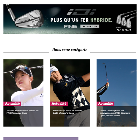
Dans cette catégorie
Actualité
Actualité
Actualité
Yealimi Noh nouvelle leader de
Haeran Ryu seule en tête de
Jeeno Thitikul prend les
l’AIG Women’s Open
l’AIG Women’s Open
commandes de l’AIG Women’s
Open, Boutier 4ème