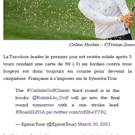
Céline Herbin – ©Tristan Jone
La Tricolore leader le premier jour est restée solide après 3
tours rendant une carte de 69 (-3) six birdies contre trois
bogeys est donc toujours en course pour devenir la
cinquième Française à s’imposer sur le Symetra Tour.
The
#CarlisleGolfClassic
third round is in the
books.
@RuixinLiu_Golf
will go into the final
round tomorrow with a one stroke lead.
#Road2LPGA
pic.twitter.com/vrEIbeY73Q
— Epson Tour (@EpsonTour)
March 20, 2021