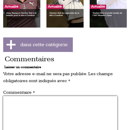
Actualité
Actualité
Actualité
Anna Huang et Charley Hull à la
Charley Hull se rapproche de la
Yealimi Noh nouvelle leader de
bataille pour le titre à Londres
tête à Londres
l’AIG Women’s Open
Commentaires
Laisser un commentaire
Votre adresse e-mail ne sera pas publiée.
Les champs
obligatoires sont indiqués avec
*
Commentaire
*