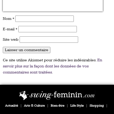
Nom
*
E-mail
*
Site web
Ce site utilise Akismet pour réduire les indésirables.
En
savoir plus sur la façon dont les données de vos
commentaires sont traitées
.
Actualité
|
Arts & Culture
|
Bien-être
|
Life Style
|
Shopping
|