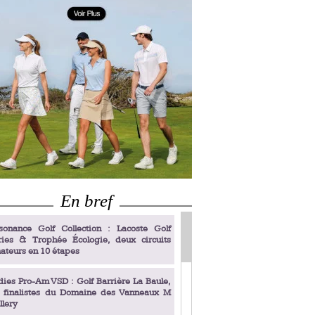
En bref
sonance Golf Collection : Lacoste Golf
ries & Trophée Écologie, deux circuits
ateurs en 10 étapes
dies Pro-Am VSD : Golf Barrière La Baule,
s finalistes du Domaine des Vanneaux M
llery