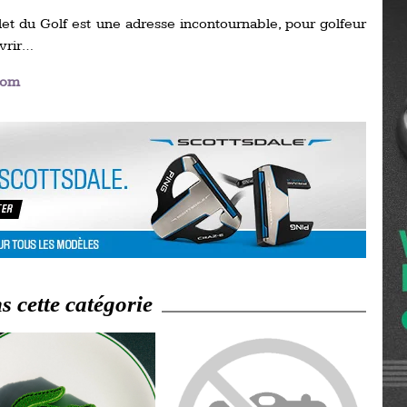
Ro
et du Golf est une adresse incontournable, pour golfeur
ev
Ti
uvrir…
com
LP
go
Ev
Pr
La
his
De
Ro
La
 cette catégorie
de
Ap
Ch