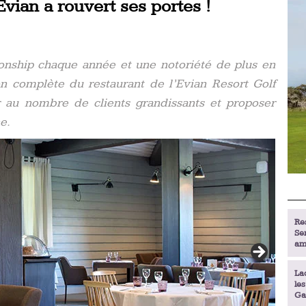
Evian a rouvert ses portes !
onship chaque année et une notoriété de plus en
ion complète du restaurant de l’Evian Resort Golf
r au nombre de clients grandissants et proposer
e.
Re
Se
am
La
le
Ga