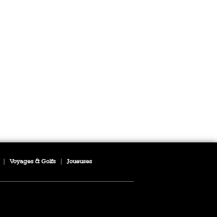
|
Voyages & Golfs
|
Joueuses