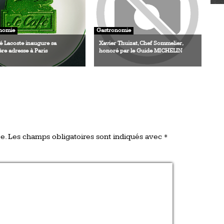
nomie
Gastronomie
é Lacoste inaugure sa
Xavier Thuizat, Chef Sommelier,
re adresse à Paris
honoré par le Guide MICHELIN
e.
Les champs obligatoires sont indiqués avec
*