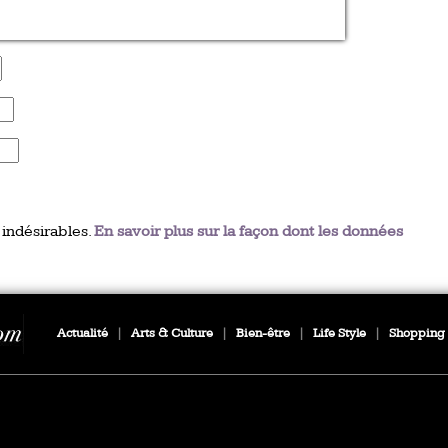
 indésirables.
En savoir plus sur la façon dont les données
Actualité
|
Arts & Culture
|
Bien-être
|
Life Style
|
Shopping