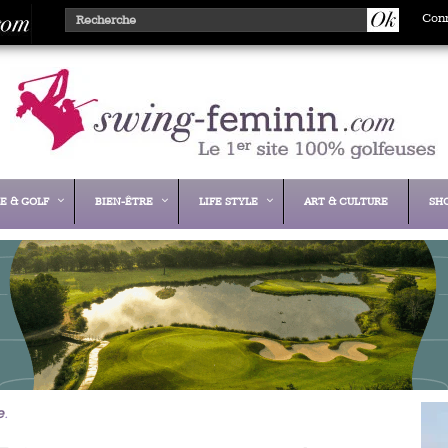
Con
E & GOLF
BIEN-ÊTRE
LIFE STYLE
ART & CULTURE
SH
e
.