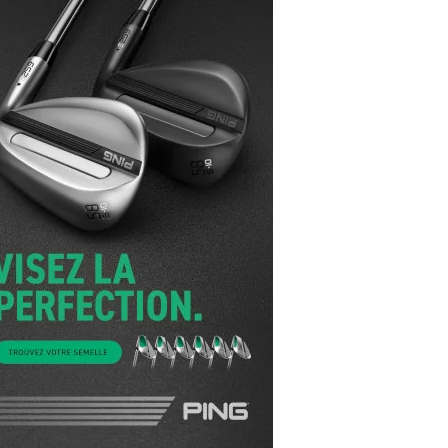
yal Air Maroc Golf & Padel Cup : le nouvel
ent sport et networking
ger Woods se retire du Genesis Invitational
GA Tour 2026 : une saison record pour le
lf féminin
ian Resort Golf Club : Saison 2 du
ogramme Performance
dies European Tour 2026 : une saison
torique sur cinq continents
bout en Bouts prolonge la Fashion Week à
land-Garros
coste Ladies Open 2025 : Céline Boutier
 retour à Deauville
hrodite Hills Team Cup 2025 : de retour a
ypre