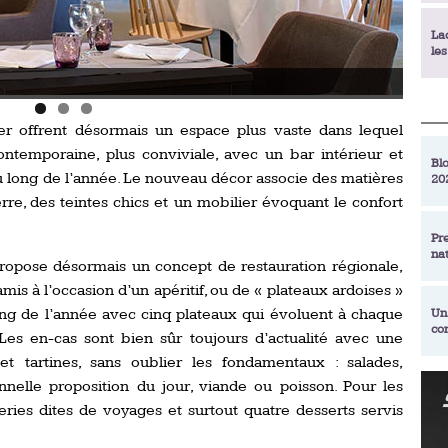
La
le
Photo
La
déc
r offrent désormais un espace plus vaste dans lequel
temporaine, plus conviviale, avec un bar intérieur et
Blo
u long de l’année. Le nouveau décor associe des matières
20
En
rre, des teintes chics et un mobilier évoquant le confort
de
Pr
na
La
 propose désormais un concept de restauration régionale,
qu
amis à l’occasion d’un apéritif, ou de « plateaux ardoises »
long de l’année avec cinq plateaux qui évoluent à chaque
Un
co
Ac
 Les en-cas sont bien sûr toujours d’actualité avec une
un
et tartines, sans oublier les fondamentaux : salades,
Re
onnelle proposition du jour, viande ou poisson. Pour les
Se
eries dites de voyages et surtout quatre desserts servis
Am
am
ex