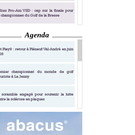
dies Pro-Am VSD : cap sur la finale pour
s championnes du Golf de la Bresse
Agenda
dies Pro-Am VSD : Golf du Prieuré, elles
rochent leur billet pour la finale
t Play9 : retour à Pléneuf‑Val‑André en juin
26
fin un livre de golf pensé pour les femmes
 plus de 50 ans
emier championnat du monde de golf
turiste à La Jenny
dies Pro-Am VSD : les premières
alifiées
 scramble engagé pour soutenir la lutte
ntre la sclérose en plaques
adémie Golf Barrière Julien Xanthopoulos,
e signature pédagogique
sonance Golf Collection : Lacoste Golf
ries & Trophée Écologie, deux circuits
undi Evian Championship, de nouvelles
ateurs en 10 étapes
périences immersives