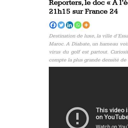
Reporters, le doc « À l
21h15 sur France 24
Destination de luxe, la ville d’Es
Maroc. A Diabate, un hameau vois
virus du golf est partout. Curios
compte la plus grande densité de 