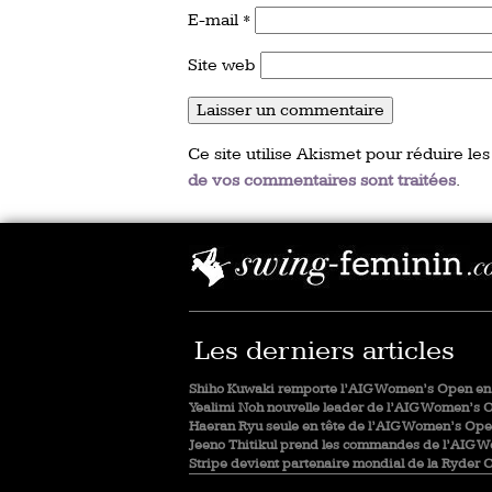
E-mail
*
Site web
Ce site utilise Akismet pour réduire les
de vos commentaires sont traitées
.
Les derniers articles
Shiho Kuwaki remporte l’AIG Women’s Open en 
Yealimi Noh nouvelle leader de l’AIG Women’s 
Haeran Ryu seule en tête de l’AIG Women’s Op
Jeeno Thitikul prend les commandes de l’AIG 
Stripe devient partenaire mondial de la Ryder 