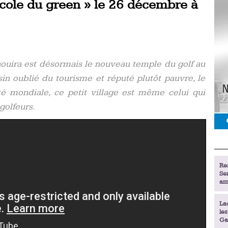
’école du green » le 26 décembre à
saouira est désormais le nouveau temple du golf au
in oublié du tourisme et réputé plutôt pauvre, le
ité mondiale, ce petit village est même celui qui
golfeurs.
Re
Se
am
La
le
Ga