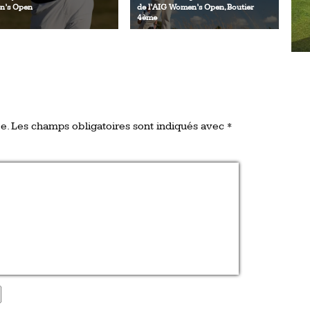
’s Open
de l’AIG Women’s Open, Boutier
4ème
e.
Les champs obligatoires sont indiqués avec
*