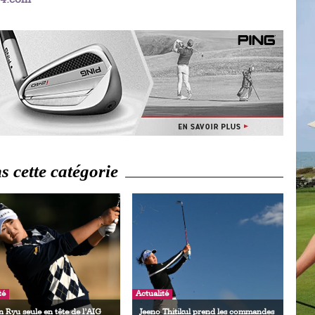
Ro
ev
Ti
LP
go
Ev
Pr
La
his
 cette catégorie
De
Ro
La
de
Ap
Ch
té
Actualité
 Ryu seule en tête de l’AIG
Jeeno Thitikul prend les commandes