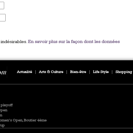
 indésirables.
En savoir plus sur la façon dont les données
Actualité
|
Arts & Culture
|
Bien-être
|
Life Style
|
Shopping
playoff
Open
en
Women’s Open, Boutier 4ème
Cup