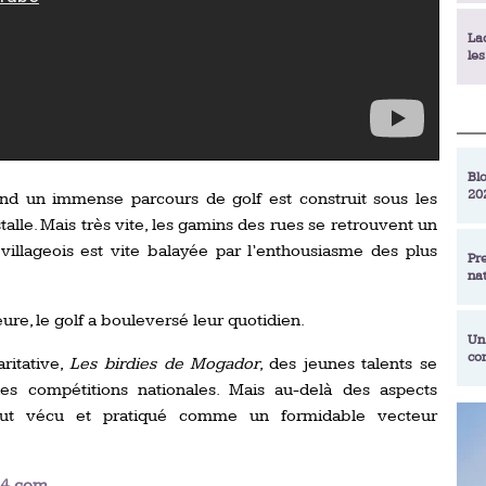
La
le
La
déc
Blo
20
nd un immense parcours de golf est construit sous les
En
de
talle. Mais très vite, les gamins des rues se retrouvent un
villageois est vite balayée par l’enthousiasme des plus
Pr
na
La
qu
e, le golf a bouleversé leur quotidien.
Un
co
ritative,
Les birdies de Mogador
, des jeunes talents se
Ac
un
s compétitions nationales. Mais au-delà des aspects
Re
rtout vécu et pratiqué comme un formidable vecteur
Se
Am
am
ex
24.com