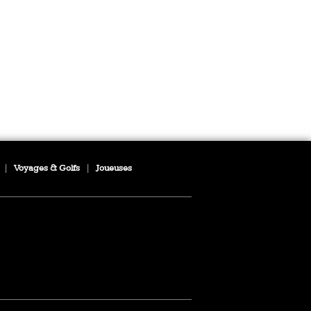
|
Voyages & Golfs
|
Joueuses