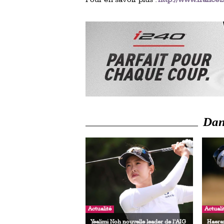
Dans
Actualité
Actuali
Yealimi Noh nouvelle leader de l’AIG
Haeran