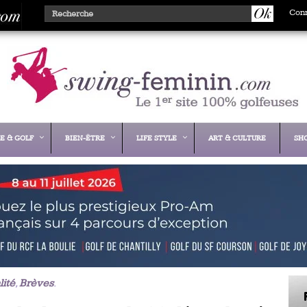
Con
E & GOLF
BIEN-ÊTRE
LIFE STYLE
ART & CULTURE
SH
lité
,
Brèves
.