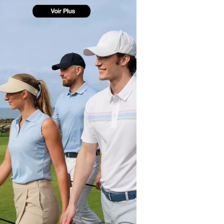
yal Air Maroc Golf & Padel Cup : le nouvel
ent sport et networking
ger Woods se retire du Genesis Invitational
GA Tour 2026 : une saison record pour le
lf féminin
ian Resort Golf Club : Saison 2 du
ogramme Performance
dies European Tour 2026 : une saison
torique sur cinq continents
bout en Bouts prolonge la Fashion Week à
land-Garros
coste Ladies Open 2025 : Céline Boutier
 retour à Deauville
hrodite Hills Team Cup 2025 : de retour a
ypre