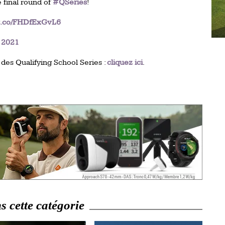
e final round of
#QSeries
!
//t.co/FHDfExGvL6
 2021
des Qualifying School Series :
cliquez ici
.
 cette catégorie