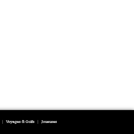
|
Voyages & Golfs
|
Joueuses