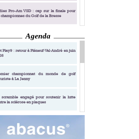
dies Pro-Am VSD : cap sur la finale pour
s championnes du Golf de la Bresse
Agenda
dies Pro-Am VSD : Golf du Prieuré, elles
rochent leur billet pour la finale
t Play9 : retour à Pléneuf‑Val‑André en juin
26
fin un livre de golf pensé pour les femmes
 plus de 50 ans
emier championnat du monde de golf
turiste à La Jenny
dies Pro-Am VSD : les premières
alifiées
 scramble engagé pour soutenir la lutte
ntre la sclérose en plaques
adémie Golf Barrière Julien Xanthopoulos,
e signature pédagogique
sonance Golf Collection : Lacoste Golf
ries & Trophée Écologie, deux circuits
undi Evian Championship, de nouvelles
ateurs en 10 étapes
périences immersives