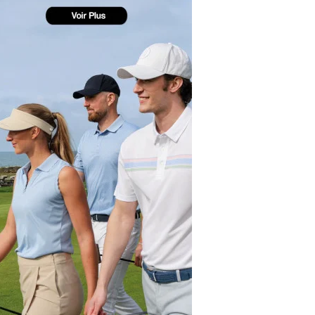
yal Air Maroc Golf & Padel Cup : le nouvel
ent sport et networking
ger Woods se retire du Genesis Invitational
GA Tour 2026 : une saison record pour le
lf féminin
ian Resort Golf Club : Saison 2 du
ogramme Performance
dies European Tour 2026 : une saison
torique sur cinq continents
bout en Bouts prolonge la Fashion Week à
land-Garros
coste Ladies Open 2025 : Céline Boutier
 retour à Deauville
hrodite Hills Team Cup 2025 : de retour a
ypre