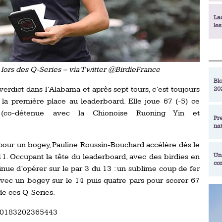
La
le
La
déc
lors des Q-Series – via Twitter @BirdieFrance
Blo
erdict dans l’Alabama et après sept tours, c’est toujours
20
En
de
la première place au leaderboard. Elle joue 67 (-5) ce
 (co-détenue avec la Chionoise Ruoning Yin et
Pr
na
La
qu
s pour un bogey, Pauline Roussin-Bouchard accélère dès le
Un
11. Occupant la tête du leaderboard, avec des birdies en
co
Ac
tinue d’opérer sur le par 3 du 13 : un sublime coup de fer
un
e avec un bogey sur le 14 puis quatre pars pour scorer 67
Re
 de ces Q-Series.
Se
Am
am
ex
9750183202365443