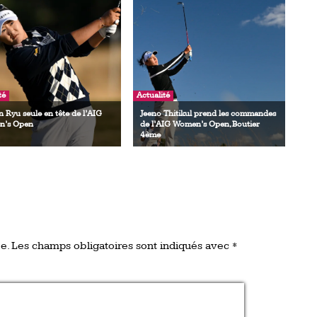
té
Actualité
 Ryu seule en tête de l’AIG
Jeeno Thitikul prend les commandes
’s Open
de l’AIG Women’s Open, Boutier
4ème
e.
Les champs obligatoires sont indiqués avec
*