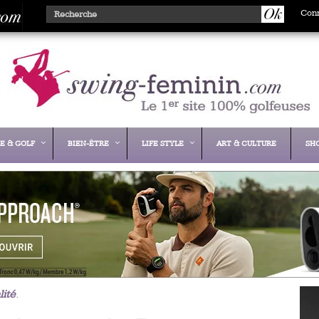
Con
E & GOLF
BIEN-ÊTRE
LIFE STYLE
ART & CULTURE
SH
lité
.