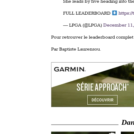
She leads by five heading into th
FULL LEADERBOARD
https:
— LPGA (@LPGA)
December 11,
Pour retrouver le leaderboard complet 
Par Baptiste Laurensou.
Dans