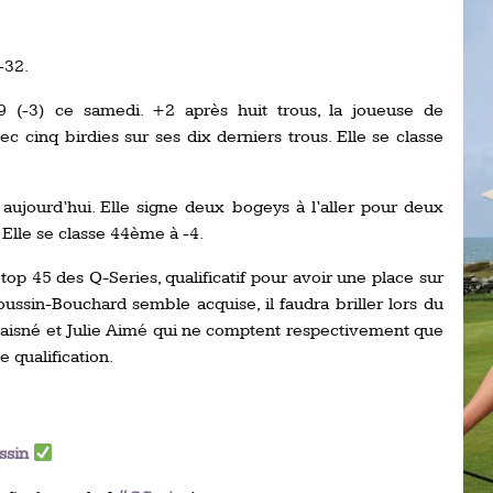
Ro
ev
Ti
-32.
LP
 (-3) ce samedi. +2 après huit trous, la joueuse de
go
Ev
c cinq birdies sur ses dix derniers trous. Elle se classe
Pr
La
his
aujourd’hui. Elle signe deux bogeys à l’aller pour deux
. Elle se classe 44ème à -4.
De
top 45 des Q-Series, qualificatif pour avoir une place sur
Ro
oussin-Bouchard semble acquise, il faudra briller lors du
Laisné et Julie Aimé qui ne comptent respectivement que
La
 qualification.
de
Ap
Ch
ssin